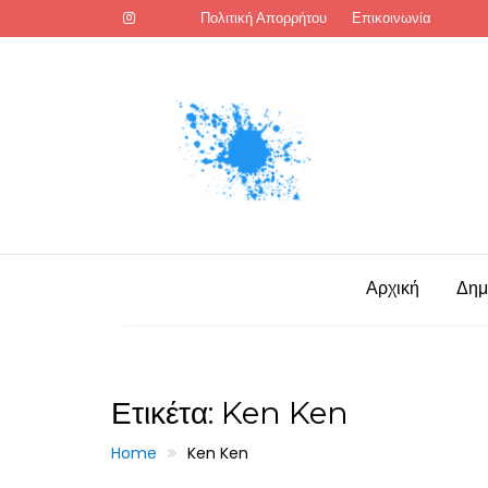
Skip
Πολιτική Απορρήτου
Επικοινωνία
to
content
Αρχική
Δημ
Ετικέτα:
Ken Ken
Home
Ken Ken