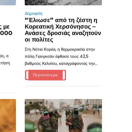
Δημοφιλή
“Έλιωσε” από τη ζέστη η
ς με
Κορεατική Χερσόνησος –
.000
Ανάσες δροσιάς αναζητούν
οι πολίτες
Στη Νότια Κορέα, η θερμοκρασία στην
ές, ο
πόλη Γιανγκσάν έφθασε τους 42,5
 πτήση
βαθμούς Κελσίου, καταγράφοντας την...
Περισσότερα