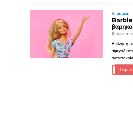
Δημοφιλή
Barbie
βαρηκο
screenm
Η κίνηση α
αψεγάδιαστ
ανταποκρίν
Περισ