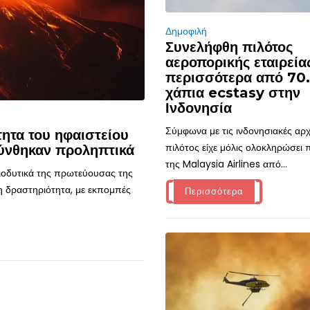
Δημοφιλή
Συνελήφθη πιλότος
αεροπορικής εταιρεία
περισσότερα από 70
χάπια ecstasy στην
Ινδονησία
Σύμφωνα με τις ινδονησιακές αρχ
ητα του ηφαιστείου
πιλότος είχε μόλις ολοκληρώσει
ύνθηκαν προληπτικά
της Malaysia Airlines από...
τιοδυτικά της πρωτεύουσας της
η δραστηριότητα, με εκπομπές
Περισσότερα