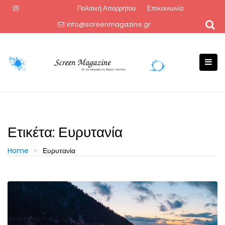
Skip
Πολιτική Απορρήτου
Επικοινωνία
to
info@screenmagazine.gr
content
Ετικέτα:
Ευρυτανία
Home
Ευρυτανία