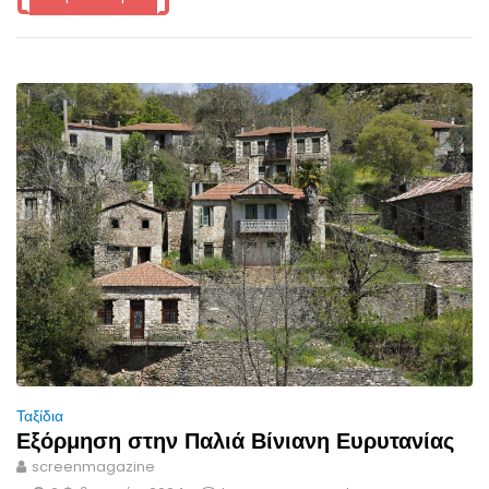
Ταξίδια
Εξόρμηση στην Παλιά Βίνιανη Ευρυτανίας
screenmagazine