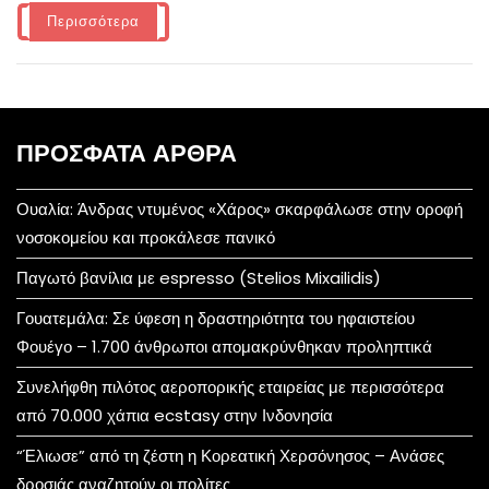
Περισσότερα
ΠΡΌΣΦΑΤΑ ΆΡΘΡΑ
Ουαλία: Άνδρας ντυμένος «Χάρος» σκαρφάλωσε στην οροφή
νοσοκομείου και προκάλεσε πανικό
Παγωτό βανίλια με espresso (Stelios Mixailidis)
Γουατεμάλα: Σε ύφεση η δραστηριότητα του ηφαιστείου
Φουέγο – 1.700 άνθρωποι απομακρύνθηκαν προληπτικά
Συνελήφθη πιλότος αεροπορικής εταιρείας με περισσότερα
από 70.000 χάπια ecstasy στην Ινδονησία
“Έλιωσε” από τη ζέστη η Κορεατική Χερσόνησος – Ανάσες
δροσιάς αναζητούν οι πολίτες