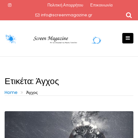
Skip
Πολιτική Απορρήτου
Επικοινωνία
to
info@screenmagazine.gr
content
Ετικέτα:
Άγχος
Home
Άγχος