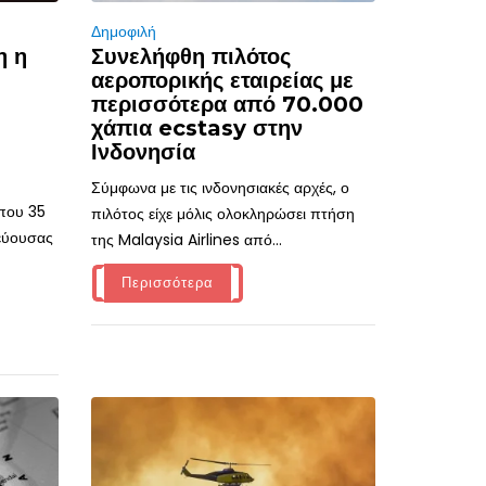
Δημοφιλή
η η
Συνελήφθη πιλότος
αεροπορικής εταιρείας με
περισσότερα από 70.000
χάπια ecstasy στην
Ινδονησία
Σύμφωνα με τις ινδονησιακές αρχές, ο
ίπου 35
πιλότος είχε μόλις ολοκληρώσει πτήση
τεύουσας
της Malaysia Airlines από...
Περισσότερα