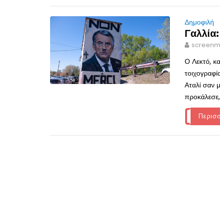
Δημοφιλή
Γαλλία
screenm
Ο Λεκτό, κα
τοιχογραφί
Αταλί σαν μ
προκάλεσε, 
Περισ