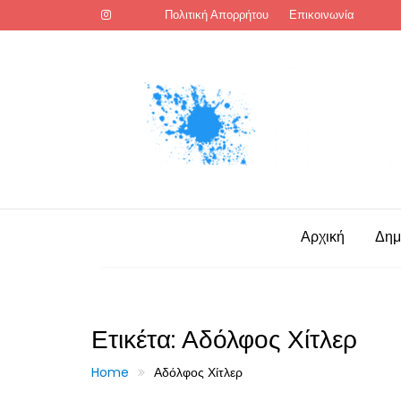
Skip
Πολιτική Απορρήτου
Επικοινωνία
to
content
Αρχική
Δημ
Ετικέτα:
Αδόλφος Χίτλερ
Home
Αδόλφος Χίτλερ