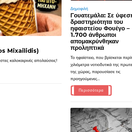
Δημοφιλή
Γουατεμάλα: Σε ύφεσ
δραστηριότητα του
ηφαιστείου Φουέγο –
1.700 άνθρωποι
απομακρύνθηκαν
προληπτικά
s Mixailidis)
Το ηφαίστειο, που βρίσκεται περ
στες καλοκαιρινές απολαύσεις!
χιλιόμετρα νοτιοδυτικά της πρω
της χώρας, παρουσίασε τις
προηγούμενες...
Περισσότερα