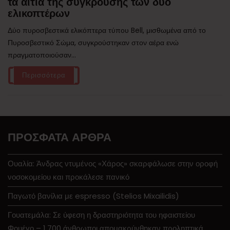
τα αίτια της σύγκρουσης των δύο
ελικοπτέρων
Δύο πυροσβεστικά ελικόπτερα τύπου Bell, μισθωμένα από το
Πυροσβεστικό Σώμα, συγκρούστηκαν στον αέρα ενώ
πραγματοποιούσαν...
Περισσότερα
ΠΡΌΣΦΑΤΑ ΆΡΘΡΑ
Ουαλία: Άνδρας ντυμένος «Χάρος» σκαρφάλωσε στην οροφή
νοσοκομείου και προκάλεσε πανικό
Παγωτό βανίλια με espresso (Stelios Mixailidis)
Γουατεμάλα: Σε ύφεση η δραστηριότητα του ηφαιστείου
Φουέγο – 1.700 άνθρωποι απομακρύνθηκαν προληπτικά