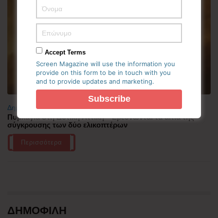
Accept Terms
Screen Magazine will use the information you
provide on this form to be in touch with you
and to provide updates and marketing.
Δημοφιλή
Πυρκαγιά στη Δυτική Αττική – Ερευνώνται τα αίτια της
σύγκρουσης των δύο ελικοπτέρων
Περισσότερα
ΔΗΜΟΦΙΛΗ