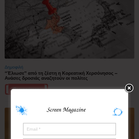
Δημοφιλή
“Έλιωσε” από τη ζέστη η Κορεατική Χερσόνησος –
Ανάσες δροσιάς αναζητούν οι πολίτες
Περισσότερα