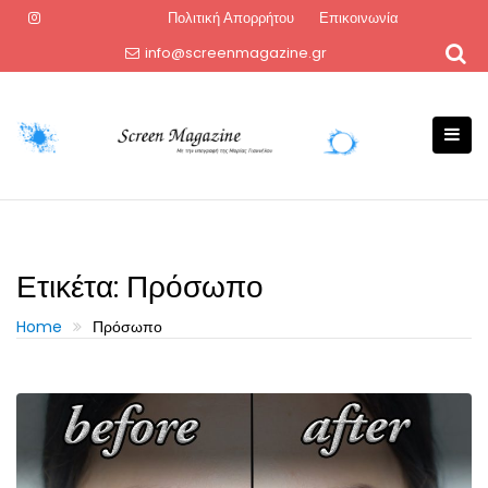
Skip
Πολιτική Απορρήτου
Επικοινωνία
to
info@screenmagazine.gr
content
Ετικέτα:
Πρόσωπο
Home
Πρόσωπο