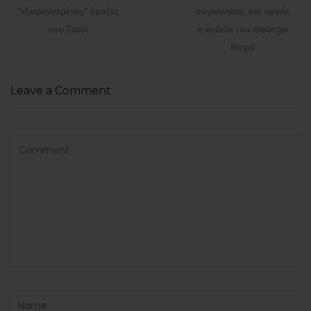
post:
post:
“εξαφανισμένες” άμαξες
συγκίνησης και οργής
στο Τατόι
η κηδεία του George
Floyd
Leave a Comment