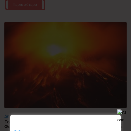
Περισσότερα
Δημοφιλή
Γουατεμάλα: Σε ύφεση η δραστηριότητα του ηφαιστείου
Φουέγο – 1.700 άνθρωποι απομακρύνθηκαν προληπτικά