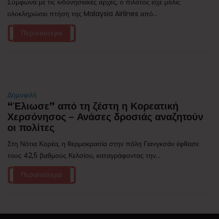
Σύμφωνα με τις ινδονησιακές αρχές, ο πιλότος είχε μόλις
ολοκληρώσει πτήση της Malaysia Airlines από...
Περισσότερα
Δημοφιλή
“Έλιωσε” από τη ζέστη η Κορεατική
Χερσόνησος – Ανάσες δροσιάς αναζητούν
οι πολίτες
Στη Νότια Κορέα, η θερμοκρασία στην πόλη Γιανγκσάν έφθασε
τους 42,5 βαθμούς Κελσίου, καταγράφοντας την...
Περισσότερα