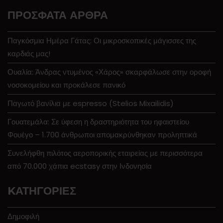
ΠΡΌΣΦΑΤΑ ΆΡΘΡΑ
Παγκόσμια Ημέρα Γάτας: Οι μικροσκοπικές μάγισσες της
καρδιάς μας!
Ουαλία: Άνδρας ντυμένος «Χάρος» σκαρφάλωσε στην οροφή
νοσοκομείου και προκάλεσε πανικό
Παγωτό βανίλια με espresso (Stelios Mixailidis)
Γουατεμάλα: Σε ύφεση η δραστηριότητα του ηφαιστείου
Φουέγο – 1.700 άνθρωποι απομακρύνθηκαν προληπτικά
Συνελήφθη πιλότος αεροπορικής εταιρείας με περισσότερα
από 70.000 χάπια ecstasy στην Ινδονησία
KΑΤΗΓΟΡΊΕΣ
Δημοφιλή