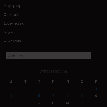
Μαγειρική
Ομορφιά
Συνεντεύξεις
Ταξίδια
Ψυχολογία
ΑΎΓΟΥΣΤΟΣ 2026
Δ
Τ
Τ
Π
Π
Σ
Κ
1
2
3
4
5
6
7
8
9
10
11
12
13
14
15
16