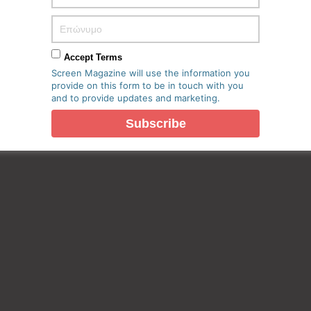
Accept Terms
Screen Magazine will use the information you
provide on this form to be in touch with you
and to provide updates and marketing.