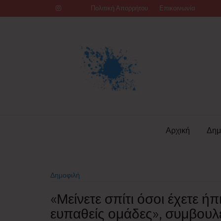
Skip
Πολιτική Απορρήτου
Επικοινωνία
to
content
Αρχική
Δημ
Δημοφιλή
«Μείνετε σπίτι όσοι έχετε ή
ευπαθείς ομάδες», συμβουλε