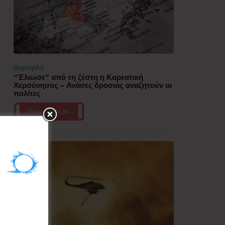
Δημοφιλή
“Έλιωσε” από τη ζέστη η Κορεατική
Χερσόνησος – Ανάσες δροσιάς αναζητούν οι
πολίτες
Περισσότερα