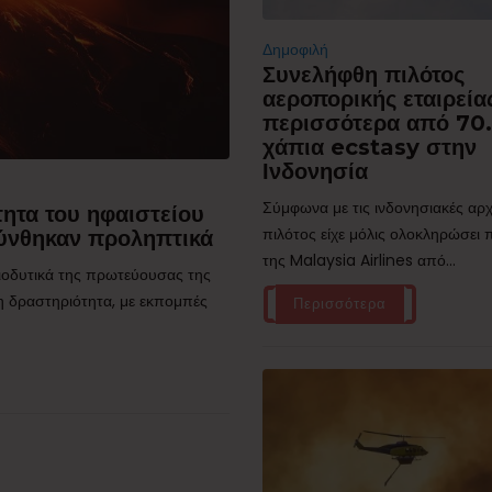
Δημοφιλή
Συνελήφθη πιλότος
αεροπορικής εταιρεία
περισσότερα από 70
χάπια ecstasy στην
Ινδονησία
Σύμφωνα με τις ινδονησιακές αρχ
ητα του ηφαιστείου
πιλότος είχε μόλις ολοκληρώσει
ύνθηκαν προληπτικά
της Malaysia Airlines από...
τιοδυτικά της πρωτεύουσας της
η δραστηριότητα, με εκπομπές
Περισσότερα