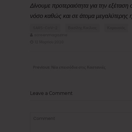
Δίνουμε προτεραιότητα για την εξέταση
νόσο καθώς και σε άτομα μεγαλύτερης η
SARS-CoV-2
Βασίλης Κικίλιας
Κοροναϊός
screenmagazine
12 Μαρτίου 2020
Πλοήγηση
άρθρων
Previous
Previous:
Νέα επεισόδια στις Καστανιές
post:
Leave a Comment