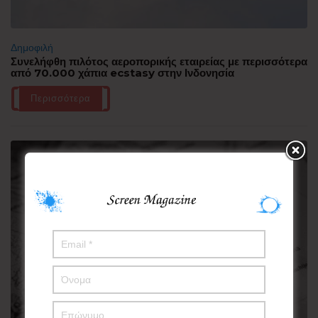
Δημοφιλή
Συνελήφθη πιλότος αεροπορικής εταιρείας με περισσότερα
από 70.000 χάπια ecstasy στην Ινδονησία
Περισσότερα