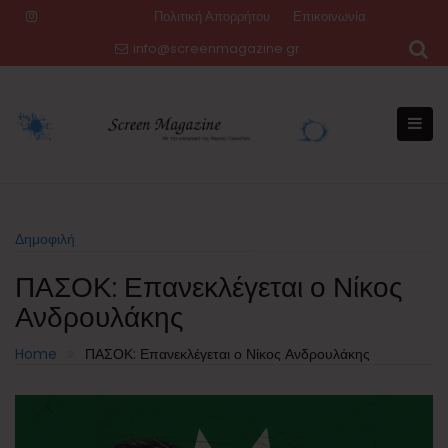
Skip
Πολιτική Απορρήτου
Επικοινωνία
to
info@screenmagazine.gr
content
Δημοφιλή
ΠΑΣΟΚ: Επανεκλέγεται ο Νίκος
Ανδρουλάκης
Home
ΠΑΣΟΚ: Επανεκλέγεται ο Νίκος Ανδρουλάκης