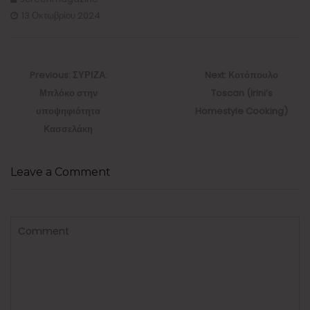
13 Οκτωβρίου 2024
Πλοήγηση
άρθρων
Previous
Next
Previous:
ΣΥΡΙΖΑ:
Next:
Κοτόπουλο
post:
post:
Μπλόκο στην
Toscan (Irini’s
υποψηφιότητα
Homestyle Cooking)
Κασσελάκη
Leave a Comment