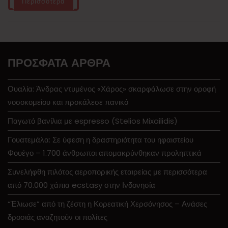
Περισσότερα
ΠΡΌΣΦΑΤΑ ΆΡΘΡΑ
Ουαλία: Άνδρας ντυμένος «Χάρος» σκαρφάλωσε στην οροφή
νοσοκομείου και προκάλεσε πανικό
Παγωτό βανίλια με espresso (Stelios Mixailidis)
Γουατεμάλα: Σε ύφεση η δραστηριότητα του ηφαιστείου
Φουέγο – 1.700 άνθρωποι απομακρύνθηκαν προληπτικά
Συνελήφθη πιλότος αεροπορικής εταιρείας με περισσότερα
από 70.000 χάπια ecstasy στην Ινδονησία
“Έλιωσε” από τη ζέστη η Κορεατική Χερσόνησος – Ανάσες
δροσιάς αναζητούν οι πολίτες