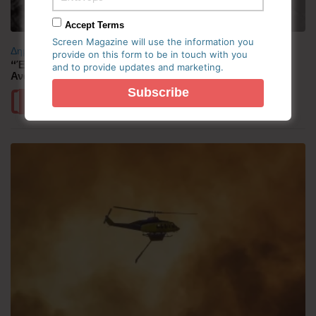
Accept Terms
Screen Magazine will use the information you
Δημοφιλή
provide on this form to be in touch with you
“Έλιωσε” από τη ζέστη η Κορεατική Χερσόνησος –
and to provide updates and marketing.
Ανάσες δροσιάς αναζητούν οι πολίτες
Περισσότερα