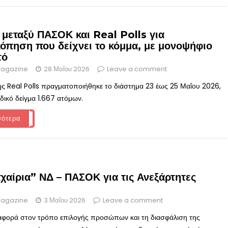
 μεταξύ ΠΑΣΟΚ και Real Polls για
όπηση που δείχνει το κόμμα, με μονοψήφιο
τό
agazine
28 Μαΐου 2026
Leave a comment
ης Real Polls πραγματοποιήθηκε το διάστημα 23 έως 25 Μαΐου 2026,
δικό δείγμα 1.667 ατόμων.
σότερα
χαίρια” ΝΔ – ΠΑΣΟΚ για τις Ανεξάρτητες
agazine
3 Μαΐου 2026
Leave a comment
αφορά στον τρόπο επιλογής προσώπων και τη διασφάλιση της