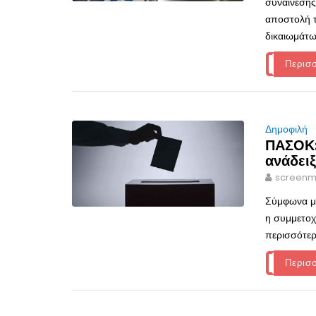
συναίνεσης
αποστολή τ
δικαιωμάτω
Περισ
Δημοφιλή
ΠΑΣΟΚ:
ανάδει
screenm
Σύμφωνα με
η συμμετοχ
περισσότερ
Περισ