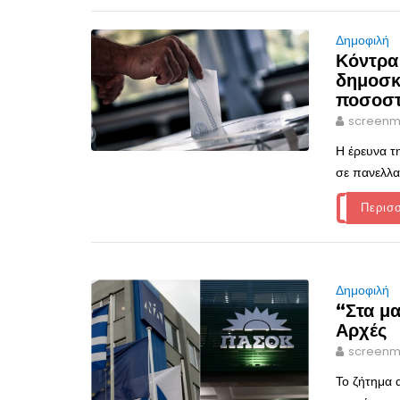
Δημοφιλή
Κόντρα
δημοσκ
ποσοσ
screenm
Η έρευνα τ
σε πανελλα
Περισ
Δημοφιλή
“Στα μα
Αρχές
screenm
Το ζήτημα 