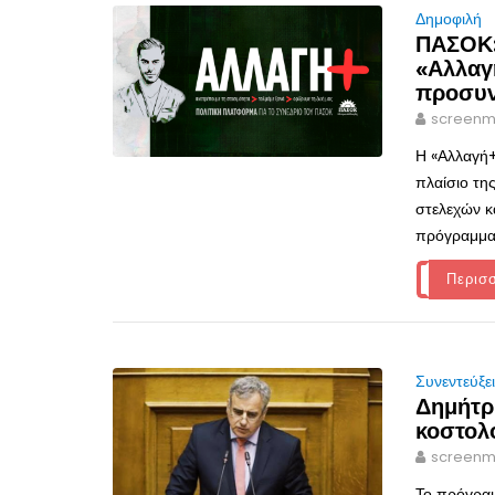
Δημοφιλή
ΠΑΣΟΚ:
«Αλλαγ
προσυν
screenm
Η «Αλλαγή+
πλαίσιο τη
στελεχών κ
πρόγραμμα 
Περισ
Συνεντεύξε
Δημήτρ
κοστολ
screenm
Το πρόγραμ