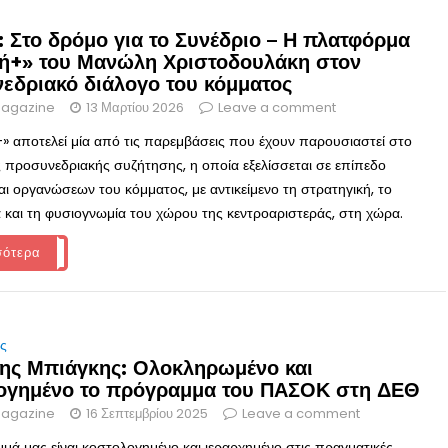
 Στο δρόμο για το Συνέδριο – Η πλατφόρμα
ή+» του Μανώλη Χριστοδουλάκη στον
εδριακό διάλογο του κόμματος
agazine
13 Μαρτίου 2026
Leave a comment
» αποτελεί μία από τις παρεμβάσεις που έχουν παρουσιαστεί στο
ς προσυνεδριακής συζήτησης, η οποία εξελίσσεται σε επίπεδο
αι οργανώσεων του κόμματος, με αντικείμενο τη στρατηγική, το
και τη φυσιογνωμία του χώρου της κεντροαριστεράς, στη χώρα.
σότερα
ις
ης Μπιάγκης: Ολοκληρωμένο και
ογημένο το πρόγραμμα του ΠΑΣΟΚ στη ΔΕΘ
agazine
16 Σεπτεμβρίου 2025
Leave a comment
μά μας είναι κοστολογημένο και ιεραρχημένο στις πραγματικές