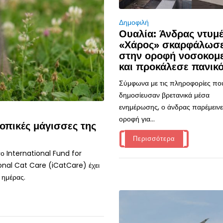
Δημοφιλή
Ουαλία: Άνδρας ντυμ
«Χάρος» σκαρφάλωσ
στην οροφή νοσοκομ
και προκάλεσε πανικ
Σύμφωνα με τις πληροφορίες πο
δημοσίευσαν βρετανικά μέσα
ενημέρωσης, ο άνδρας παρέμεινε
οροφή για...
οπικές μάγισσες της
Περισσότερα
ο International Fund for
onal Cat Care (iCatCare) έχει
 ημέρας.