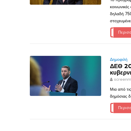
κοινωνικές 
δηλαδή 750
στοχευμένε
Περισ
Δημοφιλή
ΔΕΘ 20
κυβερνη
screenm
Μια από τι
δημόσιας δ
Περισ