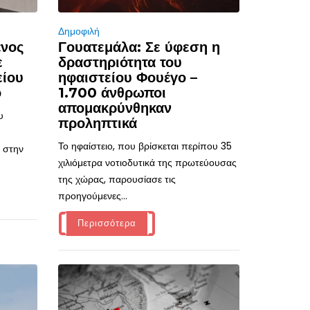
Δημοφιλή
ένος
Γουατεμάλα: Σε ύφεση η
ε
δραστηριότητα του
είου
ηφαιστείου Φουέγο –
ό
1.700 άνθρωποι
απομακρύνθηκαν
υ
προληπτικά
Το ηφαίστειο, που βρίσκεται περίπου 35
 στην
χιλιόμετρα νοτιοδυτικά της πρωτεύουσας
της χώρας, παρουσίασε τις
προηγούμενες...
Περισσότερα