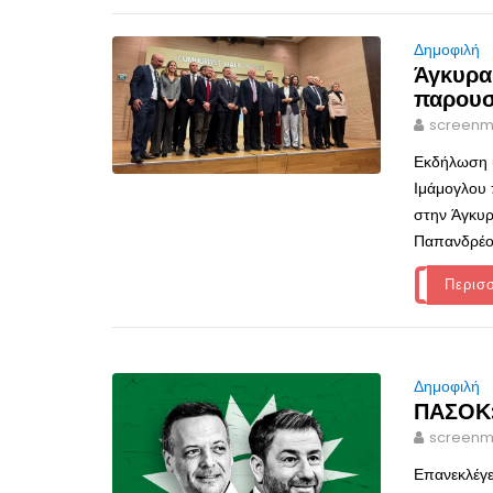
Δημοφιλή
Άγκυρα
παρουσ
screenm
Εκδήλωση 
Ιμάμογλου 
στην Άγκυρ
Παπανδρέο
Περισ
Δημοφιλή
ΠΑΣΟΚ:
screenm
Επανεκλέγε