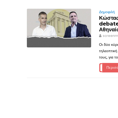
Δημοφιλή
Κώστας
debate
Αθηναί
screenm
Οι δύο κύρ
τηλεοπτική
τους, για 
Περισ