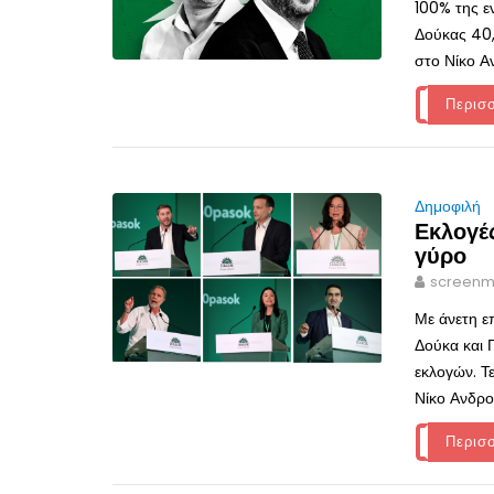
100% της ε
Δούκας 40
στο Νίκο Αν
Περισ
Δημοφιλή
Εκλογέ
γύρο
screenm
Με άνετη ε
Δούκα και 
εκλογών. Τ
Νίκο Ανδρου
Περισ