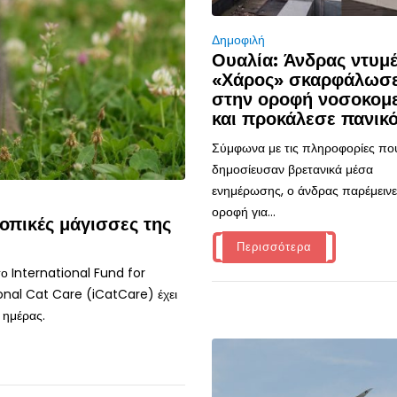
Δημοφιλή
Ουαλία: Άνδρας ντυμ
«Χάρος» σκαρφάλωσ
στην οροφή νοσοκομ
και προκάλεσε πανικ
Σύμφωνα με τις πληροφορίες πο
δημοσίευσαν βρετανικά μέσα
ενημέρωσης, ο άνδρας παρέμεινε
οροφή για...
οπικές μάγισσες της
Περισσότερα
ο International Fund for
onal Cat Care (iCatCare) έχει
 ημέρας.