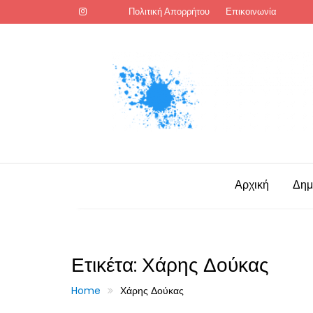
Skip
Πολιτική Απορρήτου
Επικοινωνία
to
content
Αρχική
Δημ
Ετικέτα:
Χάρης Δούκας
Home
Χάρης Δούκας