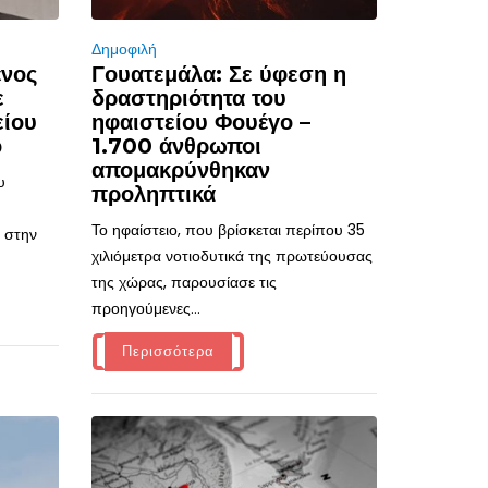
Δημοφιλή
ένος
Γουατεμάλα: Σε ύφεση η
ε
δραστηριότητα του
είου
ηφαιστείου Φουέγο –
ό
1.700 άνθρωποι
απομακρύνθηκαν
υ
προληπτικά
Το ηφαίστειο, που βρίσκεται περίπου 35
 στην
χιλιόμετρα νοτιοδυτικά της πρωτεύουσας
της χώρας, παρουσίασε τις
προηγούμενες...
Περισσότερα