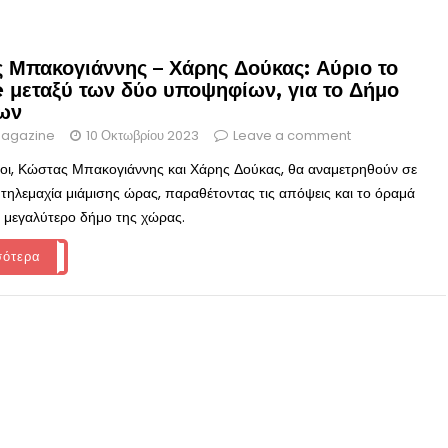
 Μπακογιάννης – Χάρης Δούκας: Αύριο το
 μεταξύ των δύο υποψηφίων, για το Δήμο
ων
agazine
10 Οκτωβρίου 2023
Leave a comment
ιοι, Κώστας Μπακογιάννης και Χάρης Δούκας, θα αναμετρηθούν σε
 τηλεμαχία μιάμισης ώρας, παραθέτοντας τις απόψεις και το όραμά
το μεγαλύτερο δήμο της χώρας.
σότερα