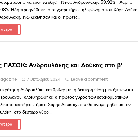
νσωμάτωσης, να είναι τα εξής: -Νίκος Ανδρουλάκης 59,92% -Χάρης
,08% Ήδη προηγήθηκε το συγχαρητήριο τηλεφώνημα του Χάρη Δούκα
δρουλάκη, ενώ ξεκίνησαν και οι πρώτες...
σότερα
ς ΠΑΣΟΚ: Ανδρουλάκης και Δούκας στο β’
agazine
7 Οκτωβρίου 2024
Leave a comment
πικράτηση Ανδρουλάκη και θρίλερ με τη δεύτερη θέση μεταξύ των κ.κ
Γερουλάνου, ολοκληρώθηκε, ο πρώτος γύρος των εσωκομματικών
ελικά το εισιτήριο πήρε ο Χάρης Δούκας, που θα αναμετρηθεί με τον
λάκη, στο δεύτερο γύρο....
σότερα