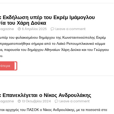
: Εκδήλωση υπέρ του Εκρέμ Ιμάμογλου
ία του Χάρη Δούκα
agazine
6 Απριλίου 2025
Leave a comment
υπέρ του φυλακισμένου δημάρχου της Κωνσταντινούπολης Εκρέμ
πραγματοποιήθηκε σήμερα από το Λαϊκό Ρεπουμπλικανικό κόμμα
α, παρουσία του δημάρχου Αθηναίων Χάρη Δούκα και του Γεώργιου
υ.
σότερα
 Επανεκλέγεται ο Νίκος Ανδρουλάκης
agazine
13 Οκτωβρίου 2024
Leave a comment
ται αρχηγός του ΠΑΣΟΚ ο Νίκος Ανδρουλάκης, με τα ποσοστά στο