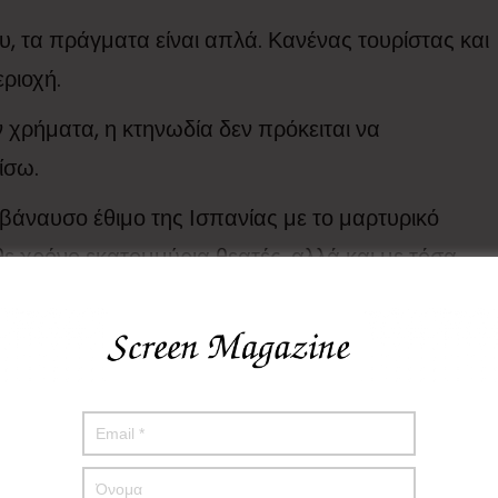
, τα πράγματα είναι απλά. Κανένας τουρίστας και
ριοχή.
 χρήματα, η κτηνωδία δεν πρόκειται να
ίσω.
το βάναυσο έθιμο της Ισπανίας με το μαρτυρικό
ε χρόνο εκατομμύρια θεατές, αλλά και με τόσα
μο.
 των ανθρώπων προς τα ιπποειδή, στη χώρα μας.
Ελλάδας. Και ίσως κάποια στιγμή, τα δούμε να
α υποφέρουν.
είναι η δύναμη του πλανήτη.