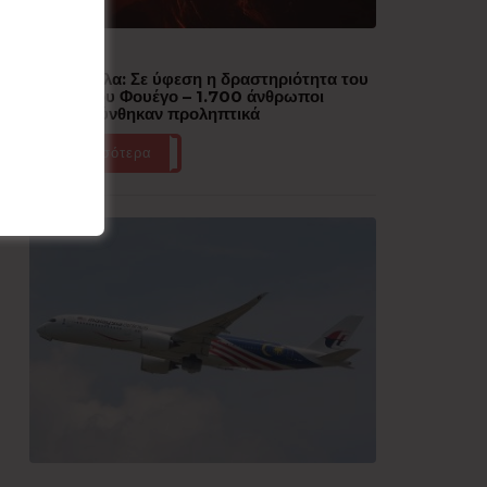
Δημοφιλή
Γουατεμάλα: Σε ύφεση η δραστηριότητα του
ηφαιστείου Φουέγο – 1.700 άνθρωποι
απομακρύνθηκαν προληπτικά
Περισσότερα