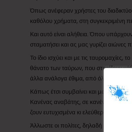
Όπως ανέφεραν χρήστες του διαδικτύου
καθόλου χρήματα, στη συγκεκριμένη πε
Και αυτό είναι αλήθεια. Όπου υπάρχουν
σταματήσει και ας μας γυρίζει αιώνες π
Το ίδιο ισχύει και με τις ταυρομαχίες, 
θάνατο των ταύρων, που στηρίζουν κάθ
άλλα ανάλογα έθιμα, από όλον τον κόσ
Κάπως έτσι συμβαίνει και με τη στάση
Κανένας αναβάτης, σε κανένα νησί της 
ζουν ευτυχισμένα κι ελεύθερα, χωρίς ν
Άλλωστε οι πολίτες, δηλαδή οι πολλοί, 