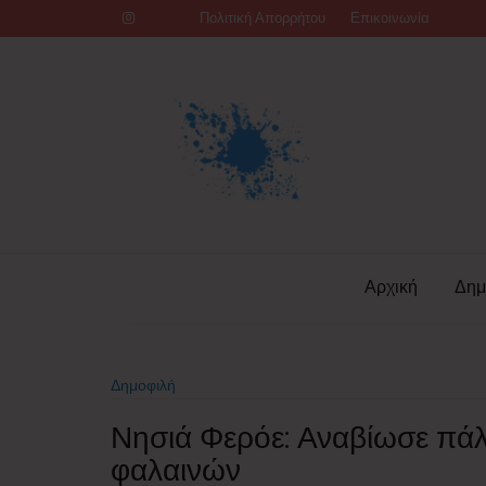
Skip
Πολιτική Απορρήτου
Επικοινωνία
to
content
Αρχική
Δημ
Δημοφιλή
Νησιά Φερόε: Αναβίωσε πάλι
φαλαινών