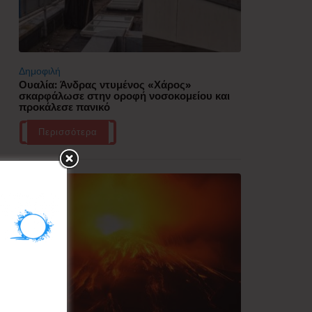
Δημοφιλή
Ουαλία: Άνδρας ντυμένος «Χάρος»
σκαρφάλωσε στην οροφή νοσοκομείου και
προκάλεσε πανικό
Περισσότερα