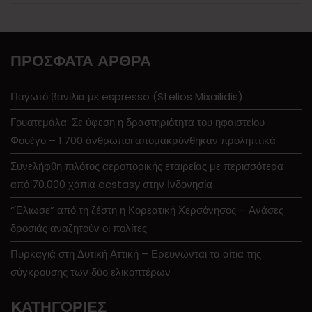
ΠΡΌΣΦΑΤΑ ΆΡΘΡΑ
Παγωτό βανίλια με espresso (Stelios Mixailidis)
Γουατεμάλα: Σε ύφεση η δραστηριότητα του ηφαιστείου
Φουέγο – 1.700 άνθρωποι απομακρύνθηκαν προληπτικά
Συνελήφθη πιλότος αεροπορικής εταιρείας με περισσότερα
από 70.000 χάπια ecstasy στην Ινδονησία
“Έλιωσε” από τη ζέστη η Κορεατική Χερσόνησος – Ανάσες
δροσιάς αναζητούν οι πολίτες
Πυρκαγιά στη Δυτική Αττική – Ερευνώνται τα αίτια της
σύγκρουσης των δύο ελικοπτέρων
KΑΤΗΓΟΡΊΕΣ