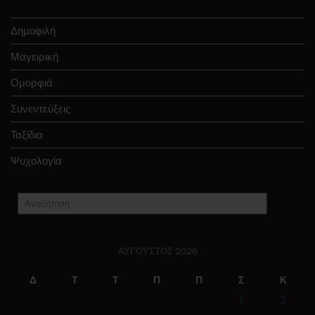
Δημοφιλή
Μαγειρική
Ομορφιά
Συνεντεύξεις
Ταξίδια
Ψυχολογία
ΑΎΓΟΥΣΤΟΣ 2026
Δ
Τ
Τ
Π
Π
Σ
Κ
1
2