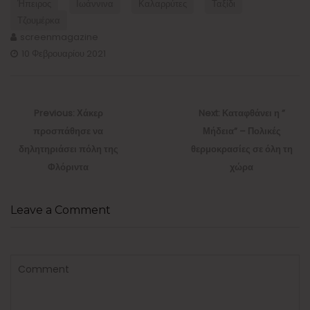
Ήπειρος
Ιωάννινα
Καλαρρύτες
Ταξίδι
Τζουμέρκα
screenmagazine
10 Φεβρουαρίου 2021
Πλοήγηση
άρθρων
Previous
Next
Previous:
Χάκερ
Next:
Καταφθάνει η ”
post:
post:
προσπάθησε να
Μήδεια” – Πολικές
δηλητηριάσει πόλη της
θερμοκρασίες σε όλη τη
Φλόριντα
χώρα
Leave a Comment