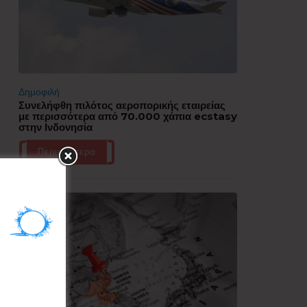
Δημοφιλή
Συνελήφθη πιλότος αεροπορικής εταιρείας
με περισσότερα από 70.000 χάπια ecstasy
στην Ινδονησία
Περισσότερα