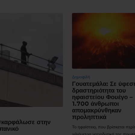
Δημοφιλή
Γουατεμάλα: Σε ύφεσ
δραστηριότητα του
ηφαιστείου Φουέγο –
1.700 άνθρωποι
απομακρύνθηκαν
προληπτικά
 σκαρφάλωσε στην
Το ηφαίστειο, που βρίσκεται περ
πανικό
χιλιόμετρα νοτιοδυτικά της πρω