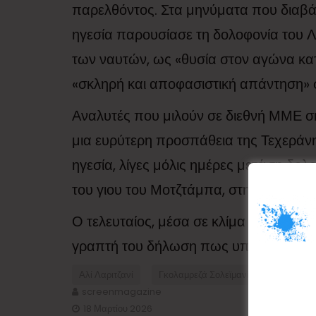
παρελθόντος. Στα μηνύματα που διαβάσ
ηγεσία παρουσίασε τη δολοφονία του Λα
των ναυτών, ως «θυσία στον αγώνα κα
«σκληρή και αποφασιστική απάντηση» σ
Αναλυτές που μιλούν σε διεθνή ΜΜΕ σημ
μια ευρύτερη προσπάθεια της Τεχεράνη
ηγεσία, λίγες μόλις ημέρες μετά τη δολ
του γιου του Μοτζτάμπα, στη θέση του 
Ο τελευταίος, μέσα σε κλίμα έντονης φ
γραπτή του δήλωση πως υπόσχεται, να ε
Αλί Λαριτζανί
Γκολαμρεζά Σολεϊμανί
Ιράν
screenmagazine
18 Μαρτίου 2026