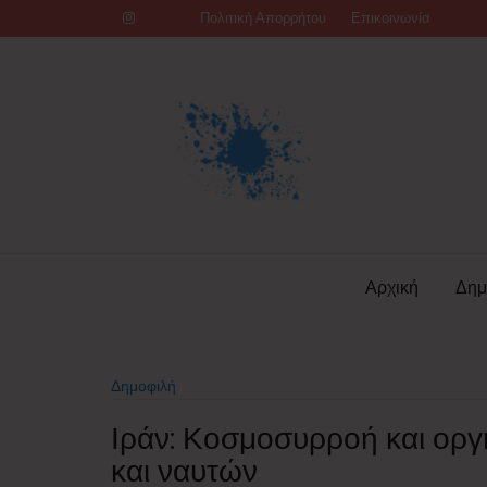
Skip
Πολιτική Απορρήτου
Επικοινωνία
to
content
Αρχική
Δημ
Δημοφιλή
Ιράν: Κοσμοσυρροή και οργή 
και ναυτών