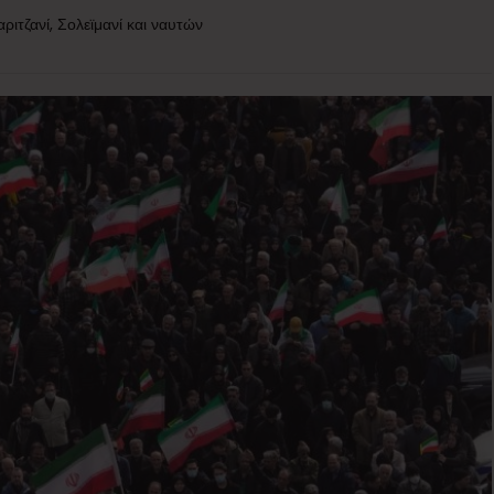
ριτζανί, Σολεϊμανί και ναυτών