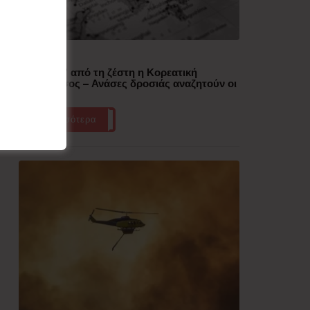
Δημοφιλή
“Έλιωσε” από τη ζέστη η Κορεατική
Χερσόνησος – Ανάσες δροσιάς αναζητούν οι
πολίτες
Περισσότερα