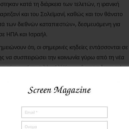
τηκαν κατά τη διάρκεια των τελετών, η ιρανική
ριτζανί και του Σολεϊμανί, καθώς και τον θάνατο
τά των διεθνών καταπιεστών», δεσμευόμενη για
ε ΗΠΑ και Ισραήλ.​
ειώνουν ότι, οι σημερινές κηδείες εντάσσονται σε
ς να συσπειρώσει την κοινωνία γύρω από τη νέα
οφονία του Αγιατολάχ Αλί Χαμενεΐ και το διορισμό
ανώτατου θρησκευτικού και πολιτικού ηγέτη.
ημολογίας για την κατάστασή του, ανακοίνωσε με
κδικηθεί τους υπαίτιους, για το θάνατο Λαριτζανί.
Κηδεία