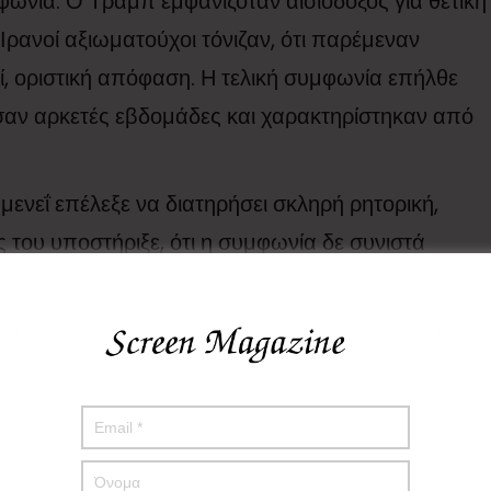
φωνία. Ο Τραμπ εμφανιζόταν αισιόδοξος για θετική
ανοί αξιωματούχοι τόνιζαν, ότι παρέμεναν
εί, οριστική απόφαση. Η τελική συμφωνία επήλθε
σαν αρκετές εβδομάδες και χαρακτηρίστηκαν από
ενεΐ επέλεξε να διατηρήσει σκληρή ρητορική,
 του υποστήριξε, ότι η συμφωνία δε συνιστά
 της επιμονής της Τεχεράνης στις βασικές της
αν, ότι η Ουάσιγκτον αναγκάστηκε να αποδεχθεί
ου Ιράν, παρουσιάζοντας τη συμφωνία ως πολιτική
εριστική διάθεση τόνισε, πως ο Τραμπ ζητούσε
Χαμενεΐ: