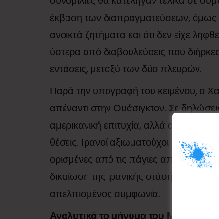
συνομιλίες θα κατέληγαν τελικά σε συμ
έκβαση των διαπραγματεύσεων, όμως Ιρ
ανοικτά ζητήματα και ότι δεν είχε ληφθ
ύστερα από διαβουλεύσεις που διήρκε
εντάσεις, μεταξύ των δύο πλευρών.
Παρά την υπογραφή του κειμένου, ο Χαμ
απέναντι στην Ουάσιγκτον. Σε δηλώσεις
αμερικανική επιτυχία, αλλά αποτέλεσμα
θέσεις. Ιρανοί αξιωματούχοι υποστήριξ
ορισμένες από τις πάγιες απαιτήσεις τ
δικαίωση της ιρανικής στάσης, ενώ με 
απελπισμένος συμφωνία.
Αναλυτικά το μήνυμα του Μοτζτάμπα 