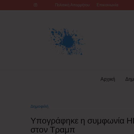
Skip
Πολιτική Απορρήτου
Επικοινωνία
to
content
Αρχική
Δημ
Δημοφιλή
Υπογράφηκε η συμφωνία ΗΠΑ 
στον Τραμπ