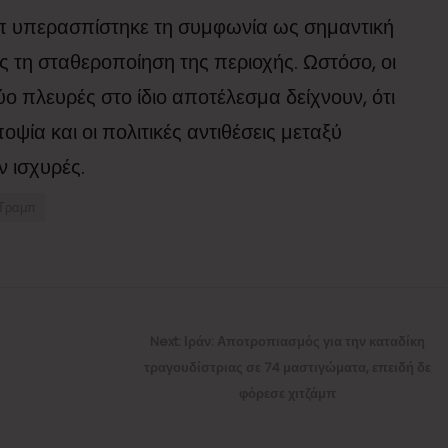
π υπερασπίστηκε τη συμφωνία ως σημαντική
ς τη σταθεροποίηση της περιοχής. Ωστόσο, οι
ύο πλευρές στο ίδιο αποτέλεσμα δείχνουν, ότι
ψία και οι πολιτικές αντιθέσεις μεταξύ
 ισχυρές.
 Τραμπ
Next
Next:
Ιράν: Αποτροπιασμός για την καταδίκη
post:
τραγουδίστριας σε 74 μαστιγώματα, επειδή δε
φόρεσε χιτζάμπ