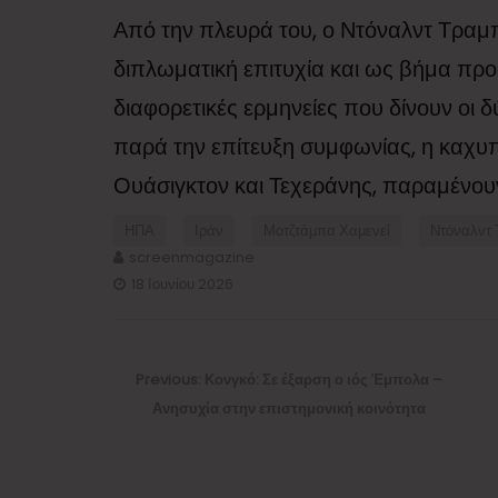
Από την πλευρά του, ο Ντόναλντ Τραμ
διπλωματική επιτυχία και ως βήμα προ
διαφορετικές ερμηνείες που δίνουν οι δ
παρά την επίτευξη συμφωνίας, η καχυπο
Ουάσιγκτον και Τεχεράνης, παραμένουν
ΗΠΑ
Ιράν
Μοτζτάμπα Χαμενεΐ
Ντόναλντ
screenmagazine
18 Ιουνίου 2026
Πλοήγηση
άρθρων
Previous
Previous:
Κονγκό: Σε έξαρση ο ιός Έμπολα –
post:
Ανησυχία στην επιστημονική κοινότητα