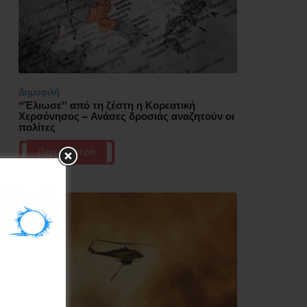
Δημοφιλή
“Έλιωσε” από τη ζέστη η Κορεατική
Χερσόνησος – Ανάσες δροσιάς αναζητούν οι
πολίτες
Περισσότερα