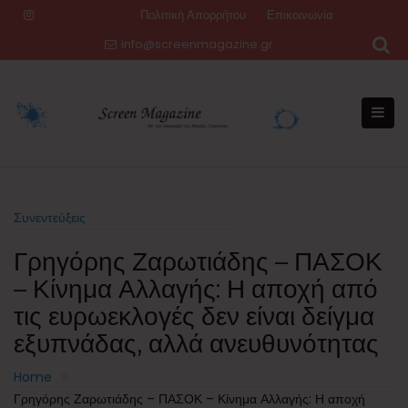
Skip
Πολιτική Απορρήτου
Επικοινωνία
to
info@screenmagazine.gr
content
Συνεντεύξεις
Γρηγόρης Ζαρωτιάδης – ΠΑΣΟΚ
– Κίνημα Αλλαγής: Η αποχή από
τις ευρωεκλογές δεν είναι δείγμα
εξυπνάδας, αλλά ανευθυνότητας
Home
Γρηγόρης Ζαρωτιάδης – ΠΑΣΟΚ – Κίνημα Αλλαγής: Η αποχή