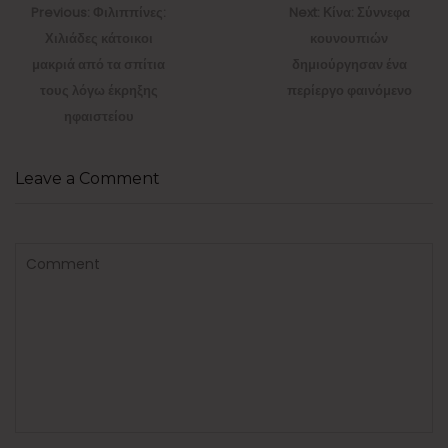
άρθρων
Previous
Next
Previous:
Φιλιππίνες:
Next:
Κίνα: Σύννεφα
post:
post:
Χιλιάδες κάτοικοι
κουνουπιών
μακριά από τα σπίτια
δημιούργησαν ένα
τους λόγω έκρηξης
περίεργο φαινόμενο
ηφαιστείου
Leave a Comment