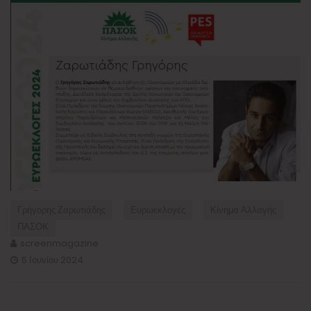
Γρήγορης Ζαρωτιάδης
Ευρωεκλογές
Κίνημα Αλλαγής
ΠΑΣΟΚ
screenmagazine
5 Ιουνίου 2024
Πλοήγηση