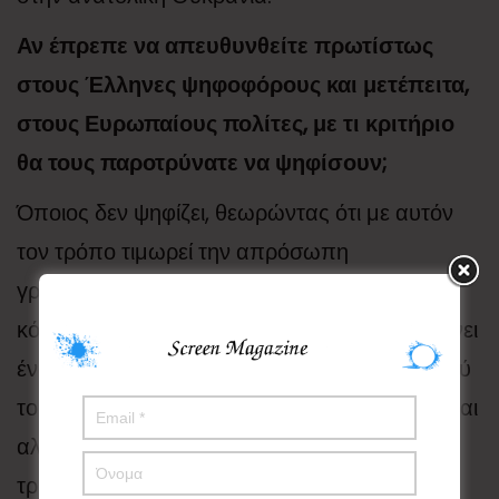
Αν έπρεπε να απευθυνθείτε πρωτίστως
στους Έλληνες ψηφοφόρους και μετέπειτα,
στους Ευρωπαίους πολίτες, με τι κριτήριο
θα τους παροτρύνατε να ψηφίσουν;
Όποιος δεν ψηφίζει, θεωρώντας ότι με αυτόν
τον τρόπο τιμωρεί την απρόσωπη
γραφειοκρατία των Βρυξελλών ή τα εγχώρια
κόμματα κατά το γνωστό “όλοι ίδιοι είναι”, κάνει
ένα θεμελιώδες σφάλμα, εις βάρος του εαυτού
του, “διπλασιάζει” την ψήφο των φανατικών και
αλλοπρόσαλλων. Δίνει λευκή επιταγή σε
τρίτους, για να καθορίσουν το μέλλον του.