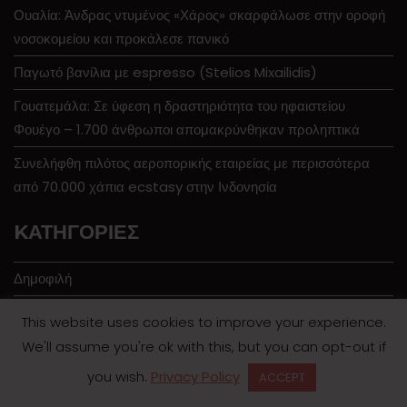
Ουαλία: Άνδρας ντυμένος «Χάρος» σκαρφάλωσε στην οροφή
νοσοκομείου και προκάλεσε πανικό
Παγωτό βανίλια με espresso (Stelios Mixailidis)
Γουατεμάλα: Σε ύφεση η δραστηριότητα του ηφαιστείου
Φουέγο – 1.700 άνθρωποι απομακρύνθηκαν προληπτικά
Συνελήφθη πιλότος αεροπορικής εταιρείας με περισσότερα
από 70.000 χάπια ecstasy στην Ινδονησία
KΑΤΗΓΟΡΊΕΣ
Δημοφιλή
Μαγειρική
This website uses cookies to improve your experience.
Ομορφιά
We'll assume you're ok with this, but you can opt-out if
you wish.
Privacy Policy
ACCEPT
Συνεντεύξεις