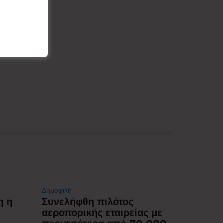
Δημοφιλή
η η
Συνελήφθη πιλότος
αεροπορικής εταιρείας με