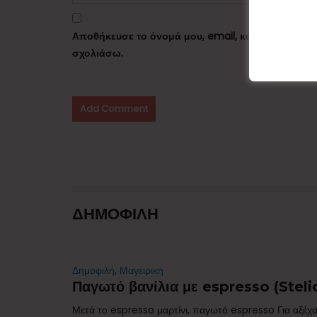
Αποθήκευσε το όνομά μου, email, και τον ιστότο
σχολιάσω.
ΔΗΜΟΦΙΛΗ
Δημοφιλή
,
Μαγειρική
Παγωτό βανίλια με espresso (Stelio
Μετά το espresso μαρτίνι, παγωτό espresso Για αξέχα