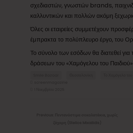
σχεδιαστών, γνωστών brands, παιχνιδ
καλλυντικών και πολλών ακόμη ξεχωρ
Όλες οι εταιρείες συμμετέχουν προσφέ
έμπρακτα το πολύπλευρο έργο, του Ορ
Το σύνολο των εσόδων θα διατεθεί για 
δράσεων του «Χαμόγελου του Παιδιού» σ
Smile Bazaar
Θεσσαλονίκη
Το Χαμόγελο του
screenmagazine
1 Νοεμβρίου 2025
Πλοήγηση
άρθρων
Previous
Previous:
Πεντανόστιμα σοκολατάκια, χωρίς
post:
ζάχαρη (Stelios Mixailidis)