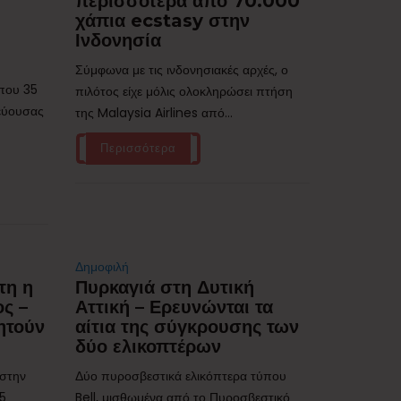
περισσότερα από 70.000
χάπια ecstasy στην
Ινδονησία
Σύμφωνα με τις ινδονησιακές αρχές, ο
ίπου 35
πιλότος είχε μόλις ολοκληρώσει πτήση
τεύουσας
της Malaysia Airlines από...
Περισσότερα
Δημοφιλή
τη η
Πυρκαγιά στη Δυτική
ς –
Αττική – Ερευνώνται τα
ητούν
αίτια της σύγκρουσης των
δύο ελικοπτέρων
 στην
Δύο πυροσβεστικά ελικόπτερα τύπου
,5
Bell, μισθωμένα από το Πυροσβεστικό