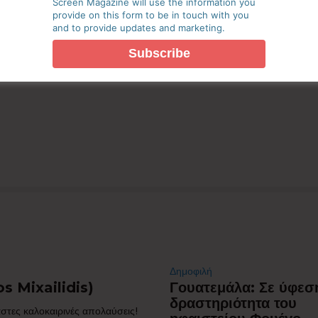
Screen Magazine will use the information you
provide on this form to be in touch with you
and to provide updates and marketing.
πο μου σε αυτόν τον πλοηγό για την επόμενη φορά που θα
Δημοφιλή
s Mixailidis)
Γουατεμάλα: Σε ύφεσ
δραστηριότητα του
στες καλοκαιρινές απολαύσεις!