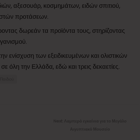
ιών, αξεσουάρ, κοσμημάτων, ειδών σπιτιού,
ιστών προτάσεων.
ροντας δωρεάν τα προϊόντα τους, στηρίζοντας
γανισμού.
την ενίσχυση των εξειδικευμένων και ολιστικών
ε όλη την Ελλάδα, εδώ και τρεις δεκαετίες.
 Παιδιού
Next
Next:
Λαμπερά εγκαίνια για το Μεγάλο
post:
Αιγυπτιακό Μουσείο