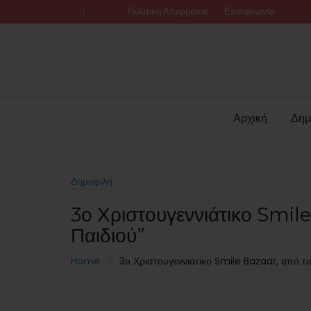
Skip
Πολιτική Απορρήτου
Επικοινωνία
to
content
Αρχική
Δημ
Δημοφιλή
3ο Χριστουγεννιάτικο Smil
Παιδιού”
Home
3ο Χριστουγεννιάτικο Smile Bazaar, από το