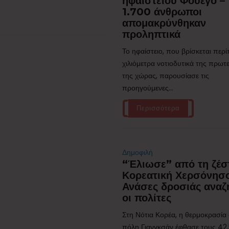
ηφαιστείου Φουέγο –
1.700 άνθρωποι
απομακρύνθηκαν
προληπτικά
Το ηφαίστειο, που βρίσκεται περ
χιλιόμετρα νοτιοδυτικά της πρω
της χώρας, παρουσίασε τις
προηγούμενες...
Περισσότερα
Δημοφιλή
“Έλιωσε” από τη ζέσ
Κορεατική Χερσόνησο
Ανάσες δροσιάς αναζ
οι πολίτες
Στη Νότια Κορέα, η θερμοκρασία
πόλη Γιανγκσάν έφθασε τους 42