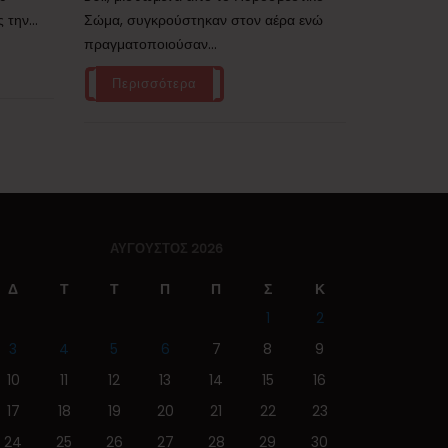
την...
Σώμα, συγκρούστηκαν στον αέρα ενώ
πραγματοποιούσαν...
Περισσότερα
ΑΎΓΟΥΣΤΟΣ 2026
Δ
Τ
Τ
Π
Π
Σ
Κ
1
2
3
4
5
6
7
8
9
10
11
12
13
14
15
16
17
18
19
20
21
22
23
24
25
26
27
28
29
30