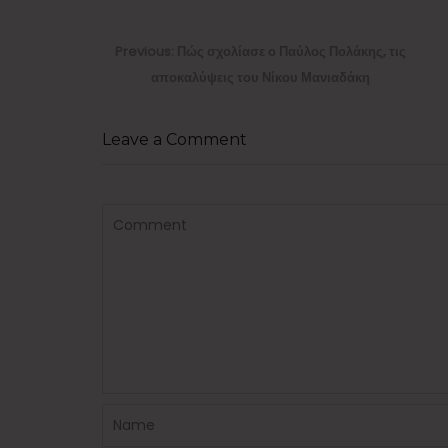
Πλοήγηση
άρθρων
Previous
Previous:
Πώς σχολίασε ο Παύλος Πολάκης, τις
post:
αποκαλύψεις του Νίκου Μανιαδάκη
Leave a Comment