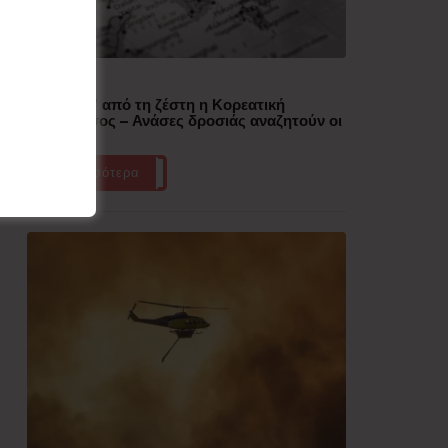
Δημοφιλή
“Έλιωσε” από τη ζέστη η Κορεατική
Χερσόνησος – Ανάσες δροσιάς αναζητούν οι
πολίτες
Περισσότερα