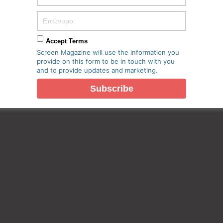
Accept Terms
Screen Magazine will use the information you
provide on this form to be in touch with you
and to provide updates and marketing.