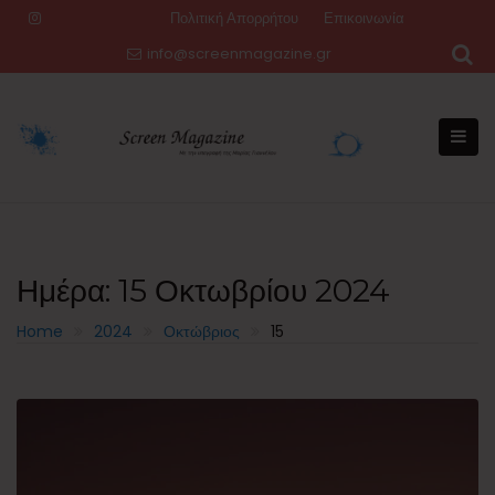
Skip
Πολιτική Απορρήτου
Επικοινωνία
to
info@screenmagazine.gr
content
Ημέρα:
15 Οκτωβρίου 2024
Home
2024
Οκτώβριος
15