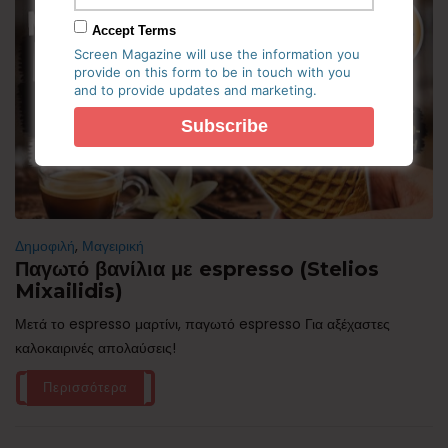
Accept Terms
Screen Magazine will use the information you
provide on this form to be in touch with you
and to provide updates and marketing.
Δημοφιλή
,
Μαγειρική
Παγωτό βανίλια με espresso (Stelios
Mixailidis)
Μετά το espresso μαρτίνι, παγωτό espresso Για αξέχαστες
καλοκαιρινές απολαύσεις!
Περισσότερα