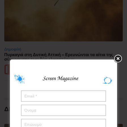
Δημοφιλή
Πυρκαγιά στη Δυτική Αττική – Ερευνώνται τα αίτια της
σύγκρουσης των δύο ελικοπτέρων
Περισσότερα
ΔΗΜΟΦΙΛΗ