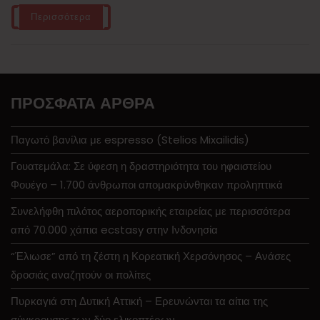
Περισσότερα
ΠΡΌΣΦΑΤΑ ΆΡΘΡΑ
Παγωτό βανίλια με espresso (Stelios Mixailidis)
Γουατεμάλα: Σε ύφεση η δραστηριότητα του ηφαιστείου
Φουέγο – 1.700 άνθρωποι απομακρύνθηκαν προληπτικά
Συνελήφθη πιλότος αεροπορικής εταιρείας με περισσότερα
από 70.000 χάπια ecstasy στην Ινδονησία
“Έλιωσε” από τη ζέστη η Κορεατική Χερσόνησος – Ανάσες
δροσιάς αναζητούν οι πολίτες
Πυρκαγιά στη Δυτική Αττική – Ερευνώνται τα αίτια της
σύγκρουσης των δύο ελικοπτέρων