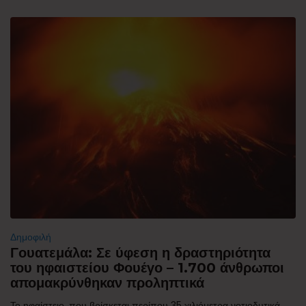
Δημοφιλή
Γουατεμάλα: Σε ύφεση η δραστηριότητα
του ηφαιστείου Φουέγο – 1.700 άνθρωποι
απομακρύνθηκαν προληπτικά
Το ηφαίστειο, που βρίσκεται περίπου 35 χιλιόμετρα νοτιοδυτικά