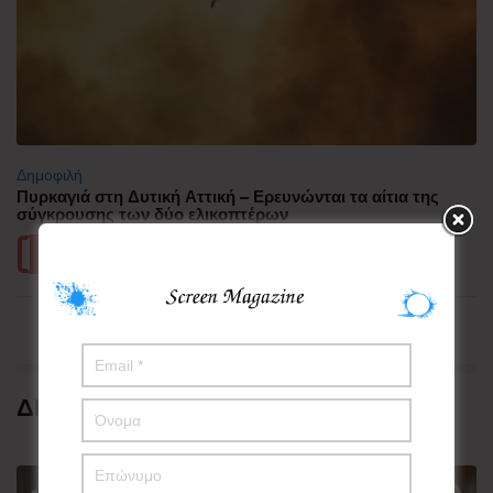
Δημοφιλή
Πυρκαγιά στη Δυτική Αττική – Ερευνώνται τα αίτια της
σύγκρουσης των δύο ελικοπτέρων
Περισσότερα
ΔΗΜΟΦΙΛΗ