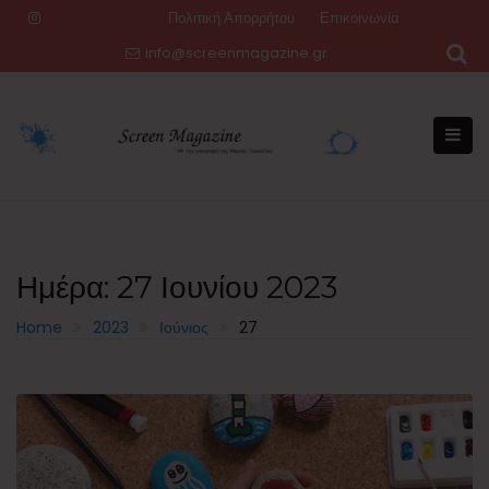
Skip
Πολιτική Απορρήτου
Επικοινωνία
to
info@screenmagazine.gr
content
Ημέρα:
27 Ιουνίου 2023
Home
2023
Ιούνιος
27