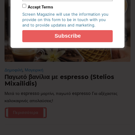
Accept Terms
Screen Magazine will use the information you
provide on this form to be in touch with you
and to provide updates and marketing.
Δημοφιλή
,
Μαγειρική
Παγωτό βανίλια με espresso (Stelios
Mixailidis)
Μετά το espresso μαρτίνι, παγωτό espresso Για αξέχαστες
καλοκαιρινές απολαύσεις!
Περισσότερα