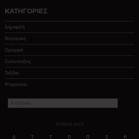
KΑΤΗΓΟΡΊΕΣ
Δημοφιλή
Μαγειρική
Ομορφιά
Συνεντεύξεις
Ταξίδια
Ψυχολογία
ΙΟΎΝΙΟΣ 2023
Δ
Τ
Τ
Π
Π
Σ
Κ