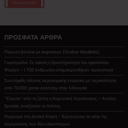
Περισσότερα
ΠΡΌΣΦΑΤΑ ΆΡΘΡΑ
Παγωτό βανίλια με espresso (Stelios Mixailidis)
Γουατεμάλα: Σε ύφεση η δραστηριότητα του ηφαιστείου
Φουέγο – 1.700 άνθρωποι απομακρύνθηκαν προληπτικά
Συνελήφθη πιλότος αεροπορικής εταιρείας με περισσότερα
από 70.000 χάπια ecstasy στην Ινδονησία
“Έλιωσε” από τη ζέστη η Κορεατική Χερσόνησος – Ανάσες
δροσιάς αναζητούν οι πολίτες
Πυρκαγιά στη Δυτική Αττική – Ερευνώνται τα αίτια της
σύγκρουσης των δύο ελικοπτέρων