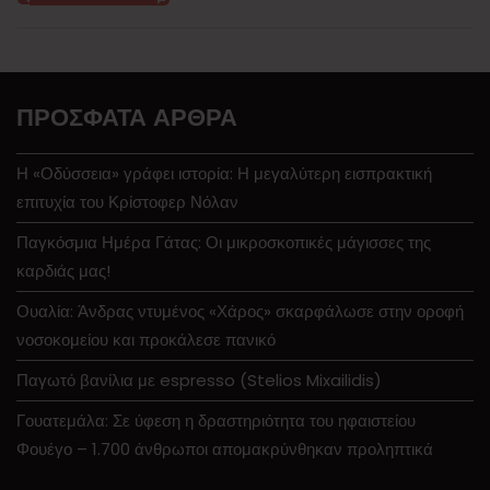
ΠΡΌΣΦΑΤΑ ΆΡΘΡΑ
Η «Οδύσσεια» γράφει ιστορία: Η μεγαλύτερη εισπρακτική
επιτυχία του Κρίστοφερ Νόλαν
Παγκόσμια Ημέρα Γάτας: Οι μικροσκοπικές μάγισσες της
καρδιάς μας!
Ουαλία: Άνδρας ντυμένος «Χάρος» σκαρφάλωσε στην οροφή
νοσοκομείου και προκάλεσε πανικό
Παγωτό βανίλια με espresso (Stelios Mixailidis)
Γουατεμάλα: Σε ύφεση η δραστηριότητα του ηφαιστείου
Φουέγο – 1.700 άνθρωποι απομακρύνθηκαν προληπτικά