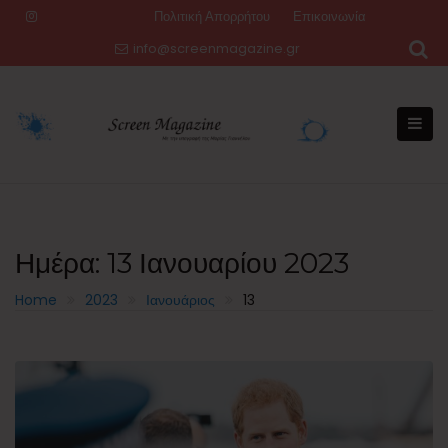
Skip
Πολιτική Απορρήτου
Επικοινωνία
to
info@screenmagazine.gr
content
Ημέρα:
13 Ιανουαρίου 2023
Home
2023
Ιανουάριος
13