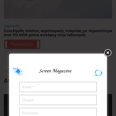
Δημοφιλή
Συνελήφθη πιλότος αεροπορικής εταιρείας με περισσότερα
από 70.000 χάπια ecstasy στην Ινδονησία
Περισσότερα
ΔΗΜΟΦΙΛΗ