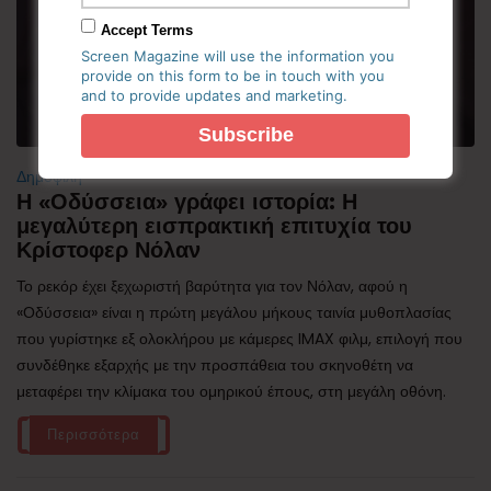
Accept Terms
Screen Magazine will use the information you
provide on this form to be in touch with you
and to provide updates and marketing.
Δημοφιλή
Η «Οδύσσεια» γράφει ιστορία: Η
μεγαλύτερη εισπρακτική επιτυχία του
Κρίστοφερ Νόλαν
Το ρεκόρ έχει ξεχωριστή βαρύτητα για τον Νόλαν, αφού η
«Οδύσσεια» είναι η πρώτη μεγάλου μήκους ταινία μυθοπλασίας
που γυρίστηκε εξ ολοκλήρου με κάμερες IMAX φιλμ, επιλογή που
συνδέθηκε εξαρχής με την προσπάθεια του σκηνοθέτη να
μεταφέρει την κλίμακα του ομηρικού έπους, στη μεγάλη οθόνη.
Περισσότερα