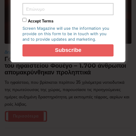
Accept Terms
Screen Magazine will use the information you
provide on this form to be in touch with you
and to provide updates and marketing.
Δημοφιλή
Γουατεμάλα: Σε ύφεση η δραστηριότητα
του ηφαιστείου Φουέγο – 1.700 άνθρωποι
απομακρύνθηκαν προληπτικά
Το ηφαίστειο, που βρίσκεται περίπου 35 χιλιόμετρα νοτιοδυτικά
της πρωτεύουσας της χώρας, παρουσίασε τις προηγούμενες
ημέρες αυξημένη δραστηριότητα, με εκπομπές τέφρας, αερίων και
ροές λάβας.
Περισσότερα