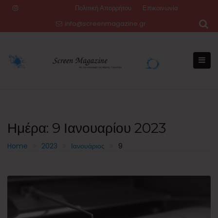
Skip
Πολιτική Απορρήτου
Επικοινωνία
to
info@screenmagazine.gr
content
Ημέρα:
9 Ιανουαρίου 2023
Home
2023
Ιανουάριος
9