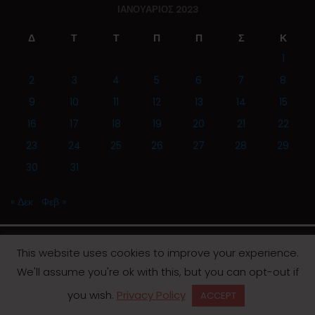
ΙΑΝΟΥΆΡΙΟΣ 2023
Δ
Τ
Τ
Π
Π
Σ
Κ
1
2
3
4
5
6
7
8
9
10
11
12
13
14
15
16
17
18
19
20
21
22
23
24
25
26
27
28
29
30
31
« Δεκ
Φεβ »
This website uses cookies to improve your experience.
We'll assume you're ok with this, but you can opt-out if
© 2019 | Screen Magazine - Ηλεκτρονική εφημερίδα
you wish.
Privacy Policy
ACCEPT
Desinged by
Contia