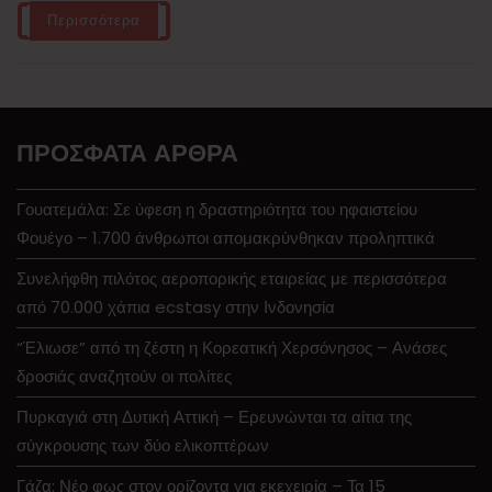
Περισσότερα
ΠΡΌΣΦΑΤΑ ΆΡΘΡΑ
Γουατεμάλα: Σε ύφεση η δραστηριότητα του ηφαιστείου
Φουέγο – 1.700 άνθρωποι απομακρύνθηκαν προληπτικά
Συνελήφθη πιλότος αεροπορικής εταιρείας με περισσότερα
από 70.000 χάπια ecstasy στην Ινδονησία
“Έλιωσε” από τη ζέστη η Κορεατική Χερσόνησος – Ανάσες
δροσιάς αναζητούν οι πολίτες
Πυρκαγιά στη Δυτική Αττική – Ερευνώνται τα αίτια της
σύγκρουσης των δύο ελικοπτέρων
Γάζα: Νέο φως στον ορίζοντα για εκεχειρία – Τα 15