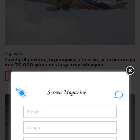
Δημοφιλή
Συνελήφθη πιλότος αεροπορικής εταιρείας με περισσότερα
από 70.000 χάπια ecstasy στην Ινδονησία
Περισσότερα