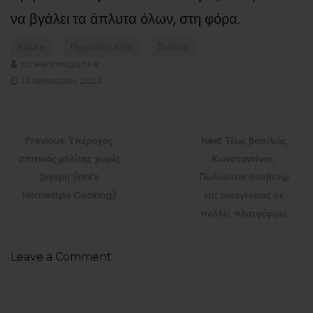
να βγάλει τα άπλυτα όλων, στη φόρα.
Spare
Πρίγκιπας Χάρι
Σωσίας
screenmagazine
13 Ιανουαρίου 2023
Πλοήγηση
άρθρων
Previous
Next
Previous:
Υπέροχος
Next:
Τέως βασιλιάς
post:
post:
σπιτικός μηλίτης χωρίς
Κωνσταντίνος:
ζάχαρη (Irini’s
Πωλούνται σουβενίρ
Homestyle Cooking)
της οικογένειας σε
πολλές πλατφόρμες
Leave a Comment