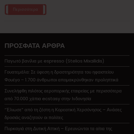
Περισσότερα
ΠΡΌΣΦΑΤΑ ΆΡΘΡΑ
Παγωτό βανίλια με espresso (Stelios Mixailidis)
Γουατεμάλα: Σε ύφεση η δραστηριότητα του ηφαιστείου
Φουέγο – 1.700 άνθρωποι απομακρύνθηκαν προληπτικά
Συνελήφθη πιλότος αεροπορικής εταιρείας με περισσότερα
από 70.000 χάπια ecstasy στην Ινδονησία
“Έλιωσε” από τη ζέστη η Κορεατική Χερσόνησος – Ανάσες
δροσιάς αναζητούν οι πολίτες
Πυρκαγιά στη Δυτική Αττική – Ερευνώνται τα αίτια της