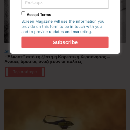
Accept Terms
Screen Magazine will use the information you
provide on this form to be in touch with you
and to provide updates and marketing.
Δημοφιλή
“Έλιωσε” από τη ζέστη η Κορεατική Χερσόνησος –
Ανάσες δροσιάς αναζητούν οι πολίτες
Περισσότερα