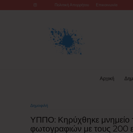
Skip
Πολιτική Απορρήτου
Επικοινωνία
to
content
Αρχική
Δημ
Δημοφιλή
ΥΠΠΟ: Κηρύχθηκε μνημείο 
φωτογραφιών με τους 200 ε