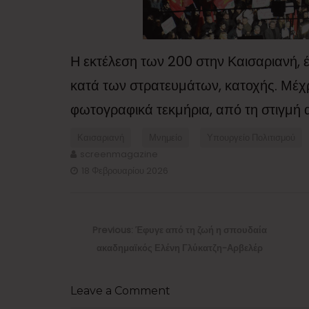
Η εκτέλεση των 200 στην Καισαριανή, 
κατά των στρατευμάτων, κατοχής. Μέχ
φωτογραφικά τεκμήρια, από τη στιγμή 
Καισαριανή
Μνημείο
Υπουργείο Πολιτισμού
screenmagazine
18 Φεβρουαρίου 2026
Πλοήγηση
άρθρων
Previous
Previous:
Έφυγε από τη ζωή η σπουδαία
post:
ακαδημαϊκός Ελένη Γλύκατζη-Αρβελέρ
Leave a Comment