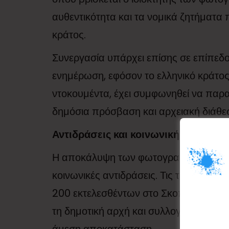
αυθεντικότητα και τα νομικά ζητήματα
κράτος.
Συνεργασία υπάρχει επίσης σε επίπεδ
ενημέρωση, εφόσον το ελληνικό κράτος
ντοκουμέντα, έχει συμφωνηθεί να πα
δημόσια πρόσβαση και αρχειακή διάθε
Αντιδράσεις και κοινωνική διάσταση
Η αποκάλυψη των φωτογραφιών δεν έφε
κοινωνικές αντιδράσεις. Τις τελευταίε
200 εκτελεσθέντων στο Σκοπευτήριο τ
τη δημοτική αρχή και συλλογικούς φορε
άμεση αποκατάσταση.