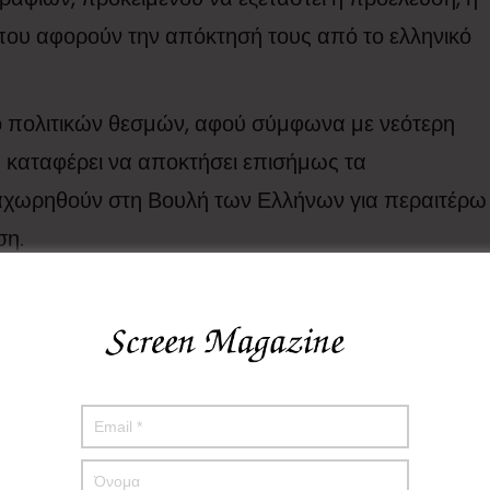
 που αφορούν την απόκτησή τους από το ελληνικό
ο πολιτικών θεσμών, αφού σύμφωνα με νεότερη
 καταφέρει να αποκτήσει επισήμως τα
ραχωρηθούν στη Βουλή των Ελλήνων για περαιτέρω
ση.
ρε μόνο πολιτιστικό ενδιαφέρον αλλά και έντονες
ς μέρες σημειώθηκαν βανδαλισμοί στο μνημείο των
ης Καισαριανής, γεγονός που καταδικάστηκε από
ίς με δηλώσεις καταδίκης και δεσμεύσεις, για