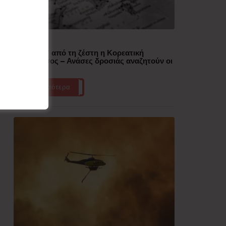
Δημοφιλή
“Έλιωσε” από τη ζέστη η Κορεατική
Χερσόνησος – Ανάσες δροσιάς αναζητούν οι
πολίτες
Περισσότερα