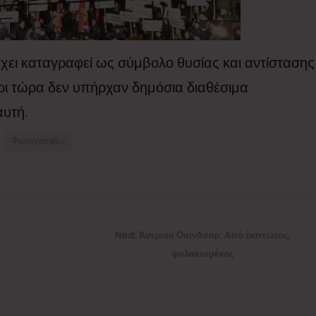
έχει καταγραφεί ως σύμβολο θυσίας και αντίστασης
ρι τώρα δεν υπήρχαν δημόσια διαθέσιμα
αυτή.
Φωτογραφίες
Next
Next:
Άντριου Ουίνδσορ: Από έκπτωτος,
post:
φυλακισμένος