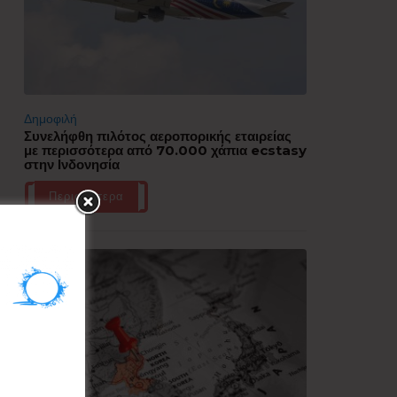
Δημοφιλή
Συνελήφθη πιλότος αεροπορικής εταιρείας
με περισσότερα από 70.000 χάπια ecstasy
στην Ινδονησία
Περισσότερα