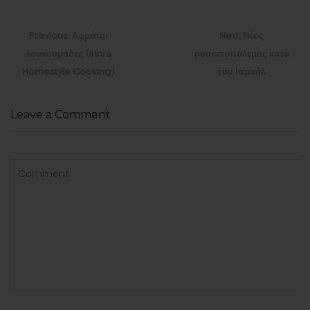
Πλοήγηση
άρθρων
Previous
Next
Previous:
Αφράτοι
Next:
Νέος
post:
post:
λουκουμάδες (Irini’s
ρουκετοπόλεμος κατά
Homestyle Cooking)
του Ισραήλ
Leave a Comment