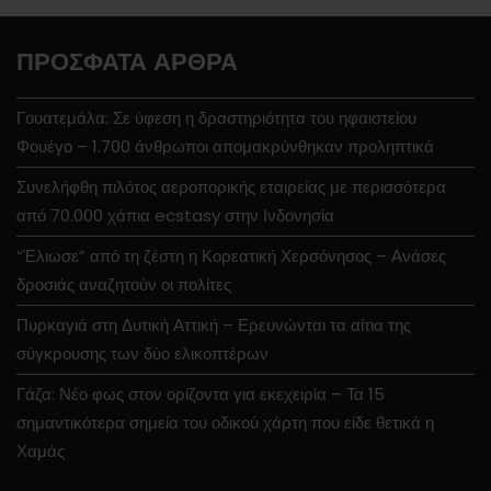
ΠΡΌΣΦΑΤΑ ΆΡΘΡΑ
Γουατεμάλα: Σε ύφεση η δραστηριότητα του ηφαιστείου
Φουέγο – 1.700 άνθρωποι απομακρύνθηκαν προληπτικά
Συνελήφθη πιλότος αεροπορικής εταιρείας με περισσότερα
από 70.000 χάπια ecstasy στην Ινδονησία
“Έλιωσε” από τη ζέστη η Κορεατική Χερσόνησος – Ανάσες
δροσιάς αναζητούν οι πολίτες
Πυρκαγιά στη Δυτική Αττική – Ερευνώνται τα αίτια της
σύγκρουσης των δύο ελικοπτέρων
Γάζα: Νέο φως στον ορίζοντα για εκεχειρία – Τα 15
σημαντικότερα σημεία του οδικού χάρτη που είδε θετικά η
Χαμάς