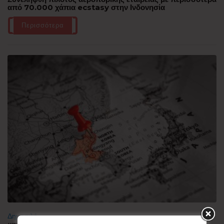
από 70.000 χάπια ecstasy στην Ινδονησία
Περισσότερα
Δημοφιλή