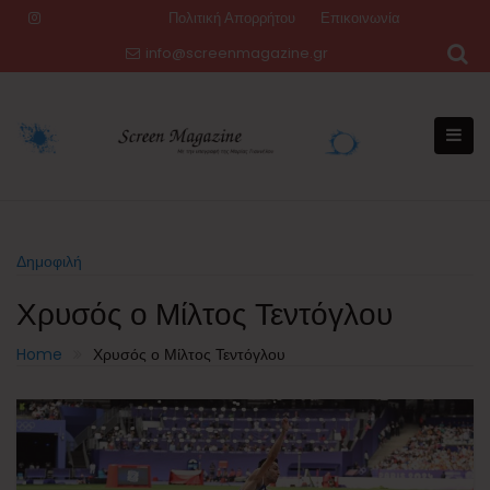
Skip
Πολιτική Απορρήτου
Επικοινωνία
to
info@screenmagazine.gr
content
Δημοφιλή
Χρυσός ο Μίλτος Τεντόγλου
Home
Χρυσός ο Μίλτος Τεντόγλου