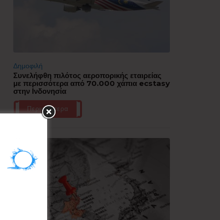
Δημοφιλή
Συνελήφθη πιλότος αεροπορικής εταιρείας
με περισσότερα από 70.000 χάπια ecstasy
στην Ινδονησία
Περισσότερα