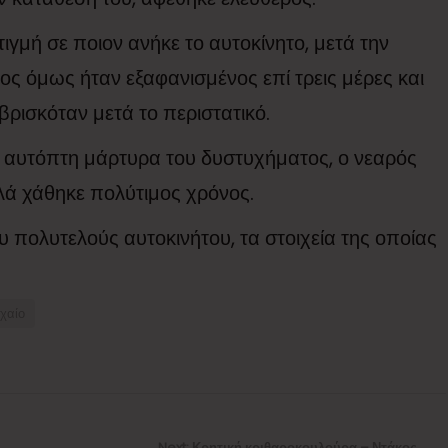
γμή σε ποιον ανήκε το αυτοκίνητο, μετά την
ς όμως ήταν εξαφανισμένος επί τρεις μέρες και
βρισκόταν μετά το περιστατικό.
 αυτόπτη μάρτυρα του δυστυχήματος, ο νεαρός
λά χάθηκε πολύτιμος χρόνος.
 πολυτελούς αυτοκινήτου, τα στοιχεία της οποίας
χαίο
Next
Next:
Κρητική κριθαροκουλούρα – Ντάκος