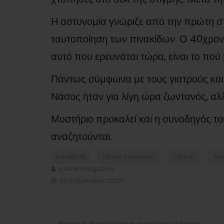
Η αστυνομία γνώριζε από την πρώτη στι
ταυτοποίηση των πινακίδων. Ο 40χρονο
αυτό που ερευνάται τώρα, είναι το πού 
Πάντως σύμφωνα με τους γιατρούς και
Νάσος ήταν για λίγη ώρα ζωντανός, αλ
Μυστήριο προκαλεί και η συνοδηγός του
αναζητούνται.
Κατάθεση
Νάσος Καρανίκας
Οδηγός
Τρο
screenmagazine
23 Φεβρουαρίου 2020
Πλοήγηση
άρθρων
Previous
Previous:
Αναστέλλονται οι σχολικές εκδρομές