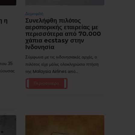
Δημοφιλή
η η
Συνελήφθη πιλότος
αεροπορικής εταιρείας με
περισσότερα από 70.000
χάπια ecstasy στην
Ινδονησία
Σύμφωνα με τις ινδονησιακές αρχές, ο
ίπου 35
πιλότος είχε μόλις ολοκληρώσει πτήση
τεύουσας
της Malaysia Airlines από...
Περισσότερα