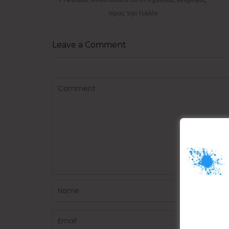
post:
προς την Ιταλία
Leave a Comment