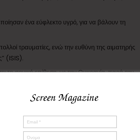
ποίησαν ένα εύφλεκτο υγρό, για να βάλουν τη
ολλοί τραυματίες, ενώ την ευθύνη της αιματηρής
” (ISIS).
ι τη φονική επίθεση, με την Ουκρανία, παρά την
ρανού προέδρου Μιχαΐλο Ποντόλιακ ότι το Κίεβο,
ιν απεύθυνε τηλεοπτικό διάγγελμα προς το
ρη τρομοκρατική επίθεση”, ενώ ευχαρίστησε τις
τάσεων και τις ειδικές υπηρεσίες, για τις