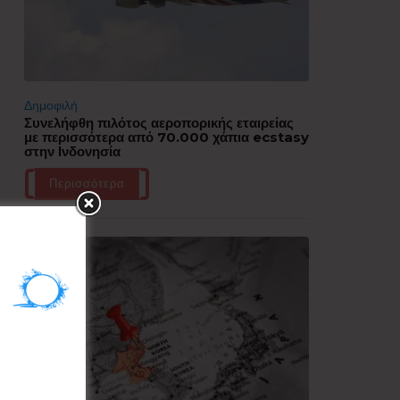
Δημοφιλή
Συνελήφθη πιλότος αεροπορικής εταιρείας
με περισσότερα από 70.000 χάπια ecstasy
στην Ινδονησία
Περισσότερα