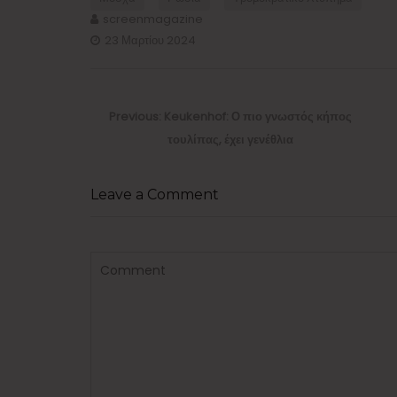
screenmagazine
23 Μαρτίου 2024
Πλοήγηση
άρθρων
Previous
Previous:
Keukenhof: Ο πιο γνωστός κήπος
post:
τουλίπας, έχει γενέθλια
Leave a Comment