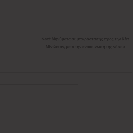
Next
Next:
Μηνύματα συμπαράστασης προς την Κέιτ
post:
Μίντλετον, μετά την ανακοίνωση της νόσου