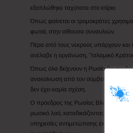
εξαπλώθηκε ταχύτατα στο κτίριο.
Όπως φαίνεται οι τρομοκράτες χρησιμο
φωτιά, στην αίθουσα συναυλιών.
Πέρα από τους νεκρούς υπάρχουν και π
ανέλαβε η οργάνωση, “Ισλαμικό Κράτος
Όπως όλα δείχνουν η Ρωσία θα συνδέσε
ανακοίνωση από τον σύμβουλο του Ουκ
δεν έχει καμία σχέση.
Ο πρόεδρος της Ρωσίας Βλαντίμιρ Πούτ
ρωσικό λαό, καταδικάζοντας τη “βάρβα
υπηρεσίες αντιμετώπισης έκτακτων κατασ