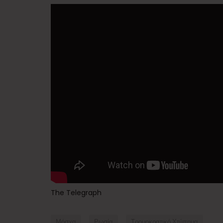
The Telegraph
Μόσχα
Ρωσία
Τρομοκρατικό Χτύπημα