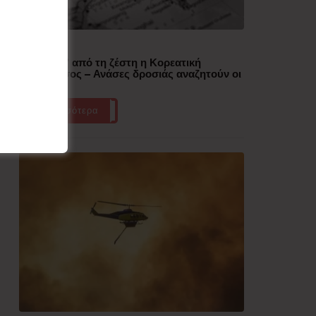
Δημοφιλή
“Έλιωσε” από τη ζέστη η Κορεατική
Χερσόνησος – Ανάσες δροσιάς αναζητούν οι
πολίτες
Περισσότερα