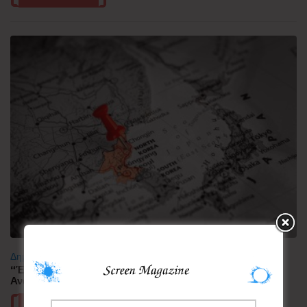
Δημοφιλή
“Έλιωσε” από τη ζέστη η Κορεατική Χερσόνησος –
Ανάσες δροσιάς αναζητούν οι πολίτες
Περισσότερα