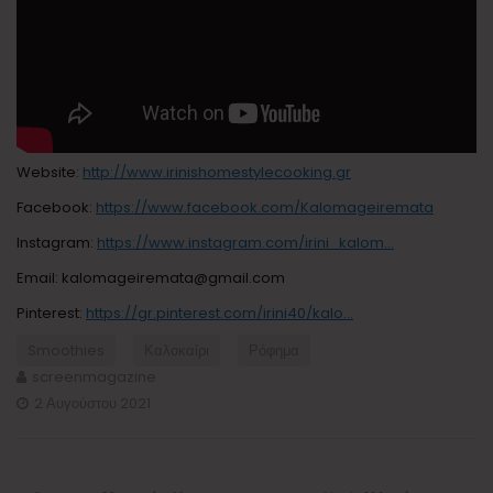
Website:
http://www.irinishomestylecooking.gr
Facebook:
https://www.facebook.com/Kalomageiremata
Instagram:
https://www.instagram.com/irini_kalom…
Email: kalomageiremata@gmail.com
Pinterest:
https://gr.pinterest.com/irini40/kalo…
Smoothies
Καλοκαίρι
Ρόφημα
screenmagazine
2 Αυγούστου 2021
Πλοήγηση