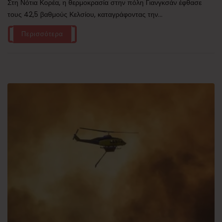
Στη Νότια Κορέα, η θερμοκρασία στην πόλη Γιανγκσάν έφθασε
τους 42,5 βαθμούς Κελσίου, καταγράφοντας την...
Περισσότερα