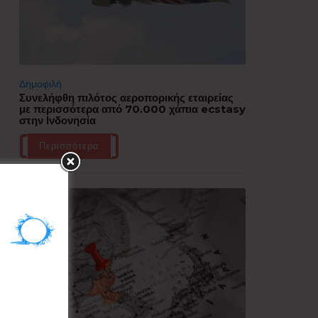
Δημοφιλή
Συνελήφθη πιλότος αεροπορικής εταιρείας
με περισσότερα από 70.000 χάπια ecstasy
στην Ινδονησία
Περισσότερα