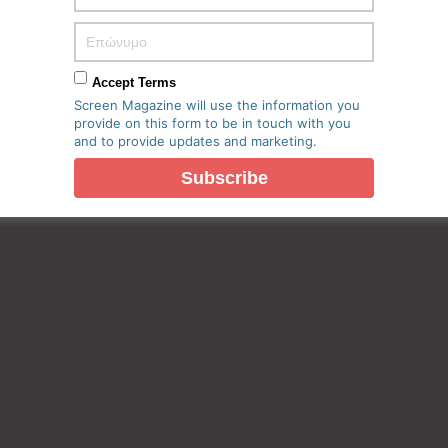
Accept Terms
Screen Magazine will use the information you
provide on this form to be in touch with you
and to provide updates and marketing.