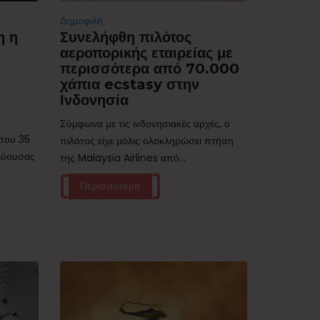
Δημοφιλή
η η
Συνελήφθη πιλότος
αεροπορικής εταιρείας με
περισσότερα από 70.000
χάπια ecstasy στην
Ινδονησία
Σύμφωνα με τις ινδονησιακές αρχές, ο
ίπου 35
πιλότος είχε μόλις ολοκληρώσει πτήση
τεύουσας
της Malaysia Airlines από...
Περισσότερα