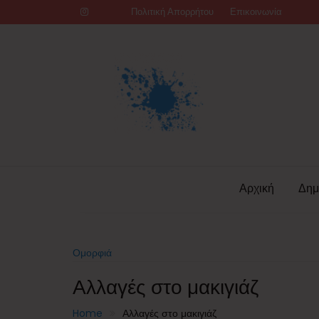
Skip
Πολιτική Απορρήτου
Επικοινωνία
to
content
Αρχική
Δημ
Ομορφιά
Αλλαγές στο μακιγιάζ
Home
Αλλαγές στο μακιγιάζ