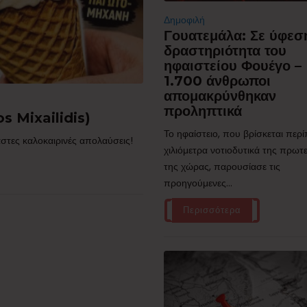
Δημοφιλή
Γουατεμάλα: Σε ύφεσ
δραστηριότητα του
ηφαιστείου Φουέγο –
1.700 άνθρωποι
απομακρύνθηκαν
προληπτικά
s Mixailidis)
Το ηφαίστειο, που βρίσκεται περ
στες καλοκαιρινές απολαύσεις!
χιλιόμετρα νοτιοδυτικά της πρω
της χώρας, παρουσίασε τις
προηγούμενες...
Περισσότερα