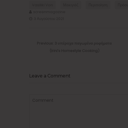
Vasiliki Von
Μακιγιάζ
Περιποίηση
Πρόσ
screenmagazine
3 Αυγούστου 2021
Πλοήγηση
άρθρων
Previous
Previous:
3 υπέροχα παγωμένα ροφήματα
post:
(Irini’s Homestyle Cooking)
Leave a Comment