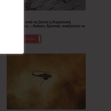
Δημοφιλή
“Έλιωσε” από τη ζέστη η Κορεατική
Χερσόνησος – Ανάσες δροσιάς αναζητούν οι
πολίτες
Περισσότερα