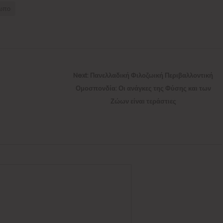
ωπο
Next
Next:
Πανελλαδική Φιλοζωική Περιβαλλοντική
post:
Ομοσπονδία: Οι ανάγκες της Φύσης και των
Ζώων είναι τεράστιες