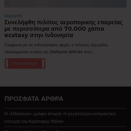
Δημοφιλή
Συνελήφθη πιλότος αεροπορικής εταιρείας
με περισσότερα από 70.000 χάπια
ecstasy στην Ινδονησία
Σύμφωνα με τις ινδονησιακές αρχές, ο πιλότος είχε μόλις
ολοκληρώσει πτήση της Malaysia Airlines από...
Περισσότερα
ΠΡΌΣΦΑΤΑ ΆΡΘΡΑ
Η «Οδύσσεια» γράφει ιστορία: Η μεγαλύτερη εισπρακτική
επιτυχία του Κρίστοφερ Νόλαν