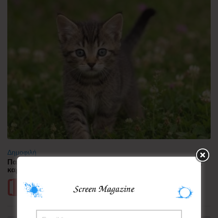
Δημοφιλή
Παγκόσμια Ημέρα Γάτας: Οι μικροσκοπικές μάγισσες της
καρδιάς μας!
Περισσότερα