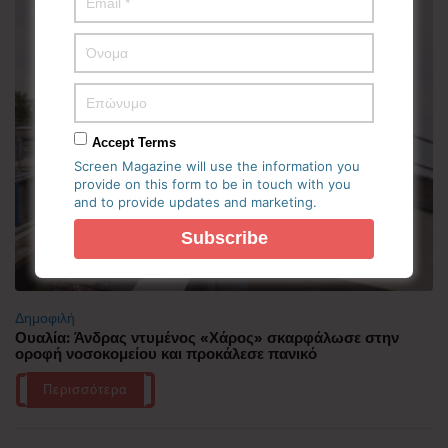
Accept Terms
Screen Magazine will use the information you
provide on this form to be in touch with you
and to provide updates and marketing.
Δημοφιλή
Ουαλία: Άνδρας ντυμένος «Χάρος» σκαρφάλωσε στην
οροφή νοσοκομείου και προκάλεσε πανικό
Περισσότερα