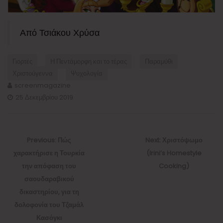
Από Τσιάκου Χρύσα
Γιορτές
Η Πεντάμορφη και το τέρας
Παραμύθι
Χριστούγεννα
Ψυχολογία
screenmagazine
25 Δεκεμβρίου 2019
Πλοήγηση
άρθρων
Previous
Next
Previous:
Πώς
Next:
Χριστόψωμο
post:
post:
χαρακτήρισε η Τουρκία
(Irini’s Homestyle
την απόφαση του
Cooking)
σαουδαραβικού
δικαστηρίου, για τη
δολοφονία του Τζαμάλ
Κασόγκι