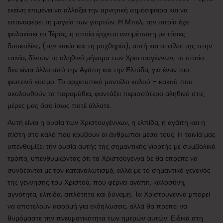
εκείνη επιμένει να αλλάξει την αρνητική ατμόσφαιρα και να
επαναφέρει τη μαγεία των γιορτών. Η Μπελ, την οποία έχει
φυλακίσει το Τέρας, η οποία έρχεται αντιμέτωπη με τόσες
δυσκολίες, (την κακία και τη μοχθηρία), αυτή και οι φίλοι της στην
ταινία, δίνουν το αληθινό μήνυμα των Χριστουγέννων, το οποίο
δεν είναι άλλο από την Αγάπη και την Ελπίδα, για έναν πιο
φωτεινό κόσμο. Το αρχετυπικό μοντέλο καλού – κακού που
ακολουθούν τα παραμύθια, φαντάζει περισσότερο αληθινό στις
μέρες μας όσο ίσως ποτέ άλλοτε.
Αυτή είναι η ουσία των Χριστουγέννων, η ελπίδα, η αγάπη και η
πίστη στο καλό που κρύβουν οι άνθρωποι μέσα τους. Η ταινία μας
υπενθυμίζει την ουσία αυτής της σημαντικής γιορτής με συμβολικό
τρόπο, υπενθυμίζοντας ότι τα Χριστούγεννα δε θα έπρεπε να
συνδέονται με τον καταναλωτισμό, αλλά με το σημαντικό γεγονός
της γέννησης του Χριστού, που φέρνει αγάπη, καλοσύνη,
αγνότητα, ελπίδα, απλότητα και δύναμη. Τα Χριστούγεννα μπορεί
να αποτελούν αφορμή για εκδηλώσεις, αλλά θα πρέπει να
θυμόμαστε την πνευματικότητα των ημερών αυτών. Ειδικά στη