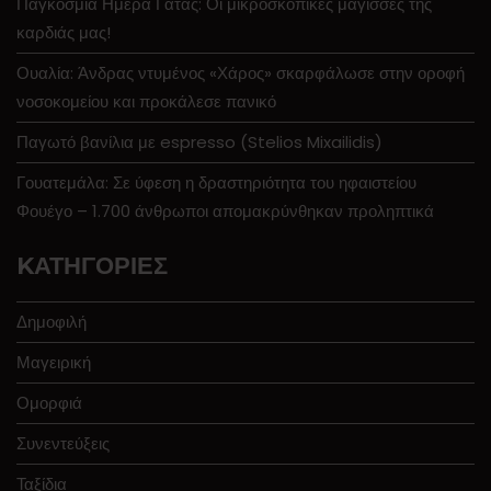
Παγκόσμια Ημέρα Γάτας: Οι μικροσκοπικές μάγισσες της
καρδιάς μας!
Ουαλία: Άνδρας ντυμένος «Χάρος» σκαρφάλωσε στην οροφή
νοσοκομείου και προκάλεσε πανικό
Παγωτό βανίλια με espresso (Stelios Mixailidis)
Γουατεμάλα: Σε ύφεση η δραστηριότητα του ηφαιστείου
Φουέγο – 1.700 άνθρωποι απομακρύνθηκαν προληπτικά
KΑΤΗΓΟΡΊΕΣ
Δημοφιλή
Μαγειρική
Ομορφιά
Συνεντεύξεις
Ταξίδια