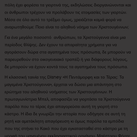
πόλη έχει φορέσει τα γιορτινά της, εκδηλώσεις διοργανώνονται και
οι άνθρωποι τρέχουν να προλάβουν τις ετοιμασίες των γιορτών.
Μέσα σε όλο αυτό το τρέξιμο όμως, χρειάζεται καμιά φορά να
αναρωτηθούμε: Ποιο είναι το αληθινό νόημα των Χριστουγέννων;
Για ένα μεγάλο ποσοστό ανθρώπων, τα Χριστούγεννα είναι μια
περίοδος θλίψης. Δεν έχουν τα απαραίτητα χρήματα για να
αγοράσουν δώρα στα αγαπημένα τους πρόσωπα, δε μπορούν να
παρευρεθούν στο οικογενειακό τραπέζι ή για διάφορους λόγους,
δε μπορούν να έχουν κοντά τους τα αγαπημένα τους πρόσωπα.
Η κλασσική ταινία της Disney «Η Πεντάμορφη και το Τέρας: Τα
μαγεμένα Χριστούγεννα», έρχεται να δώσει μια απάντηση στο
ερώτημα του αληθινού νοήματος των Χριστουγέννων. Η
πρωταγωνίστρια Μπελ, αποφασίζει να γιορτάσει τα Χριστούγεννα
παρόλο που το τέρας έχει απαγορεύσει αυτή τη γιορτή στο
κάστρο. Η ίδια δε γνωρίζει την ιστορία που οδήγησε σε αυτή τη
ρητή και αμετάκλητη απαγόρευση κι όμως παρόλα τα εμπόδια
που της στήνει το Κακό που έχει εγκατασταθεί στο κάστρο με τη
μορφή του μαγεμένου εκκλησιαστικού οργάνου, Μαέστρου Φόρτε,