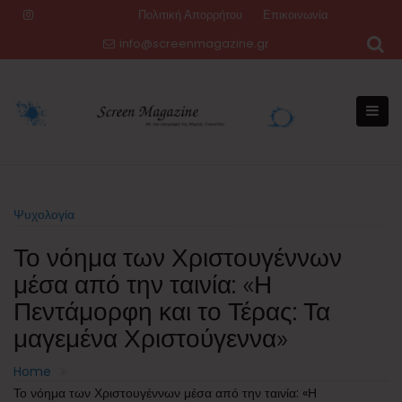
Skip
Πολιτική Απορρήτου
Επικοινωνία
to
info@screenmagazine.gr
content
Ψυχολογία
Το νόημα των Χριστουγέννων
μέσα από την ταινία: «Η
Πεντάμορφη και το Τέρας: Τα
μαγεμένα Χριστούγεννα»
Home
Το νόημα των Χριστουγέννων μέσα από την ταινία: «Η