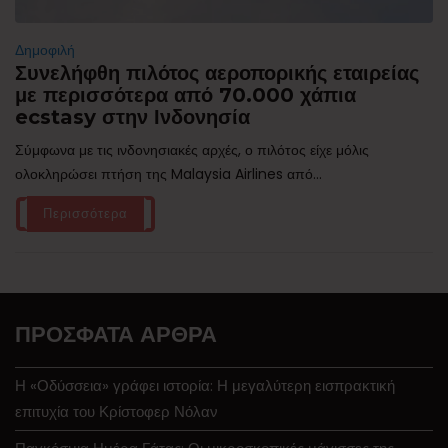
Δημοφιλή
Συνελήφθη πιλότος αεροπορικής εταιρείας
με περισσότερα από 70.000 χάπια
ecstasy στην Ινδονησία
Σύμφωνα με τις ινδονησιακές αρχές, ο πιλότος είχε μόλις
ολοκληρώσει πτήση της Malaysia Airlines από...
Περισσότερα
ΠΡΌΣΦΑΤΑ ΆΡΘΡΑ
Η «Οδύσσεια» γράφει ιστορία: Η μεγαλύτερη εισπρακτική
επιτυχία του Κρίστοφερ Νόλαν