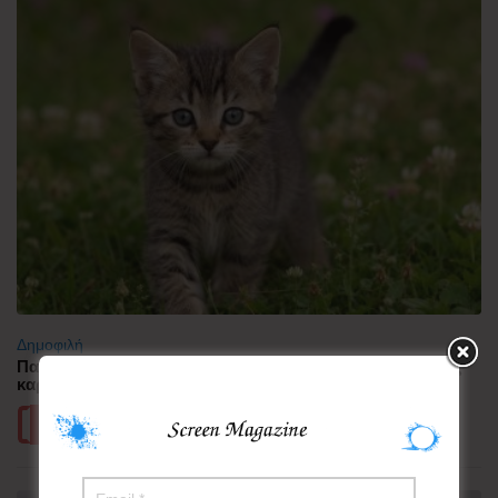
Δημοφιλή
Παγκόσμια Ημέρα Γάτας: Οι μικροσκοπικές μάγισσες της
καρδιάς μας!
Περισσότερα