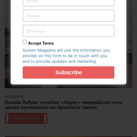
Accept Terms
Screen Magazine will use the information you
provide on this form to be in touch with you
and to provide updates and marketing.
Δημοφιλή
Ουαλία: Άνδρας ντυμένος «Χάρος» σκαρφάλωσε στην
οροφή νοσοκομείου και προκάλεσε πανικό
Περισσότερα