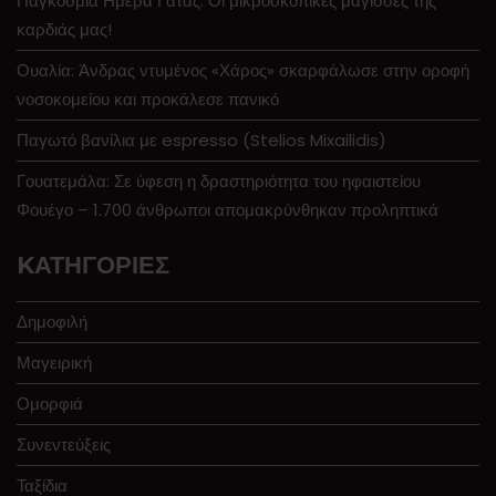
Παγκόσμια Ημέρα Γάτας: Οι μικροσκοπικές μάγισσες της
καρδιάς μας!
Ουαλία: Άνδρας ντυμένος «Χάρος» σκαρφάλωσε στην οροφή
νοσοκομείου και προκάλεσε πανικό
Παγωτό βανίλια με espresso (Stelios Mixailidis)
Γουατεμάλα: Σε ύφεση η δραστηριότητα του ηφαιστείου
Φουέγο – 1.700 άνθρωποι απομακρύνθηκαν προληπτικά
KΑΤΗΓΟΡΊΕΣ
Δημοφιλή
Μαγειρική
Ομορφιά
Συνεντεύξεις
Ταξίδια