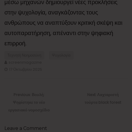
μέσω μηχανών δημιουργεί νέες προκλήσεις
στην ψυχολογία, αναγκάζοντας τους
ανθρώπους να αναπτύξουν κριτική σκέψη και
αυτοπαρατήρηση, απέναντι στην ψηφιακή
επιρροή.
Τεχνητή Νοημοσύνη
Ψυχολογία
screenmagazine
17 Οκτωβρίου 2025
Πλοήγηση
άρθρων
Previous
Next
Previous:
Βουλή:
Next:
Λαχταριστή
post:
post:
Ψηφίστηκε το νέο
τούρτα black forest
εργασιακό νομοσχέδιο
Leave a Comment