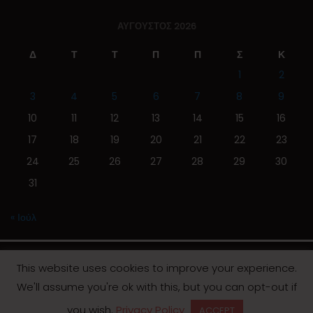
ΑΎΓΟΥΣΤΟΣ 2026
Δ
Τ
Τ
Π
Π
Σ
Κ
1
2
3
4
5
6
7
8
9
10
11
12
13
14
15
16
17
18
19
20
21
22
23
24
25
26
27
28
29
30
31
« Ιούλ
This website uses cookies to improve your experience.
We'll assume you're ok with this, but you can opt-out if
© 2019 | Screen Magazine - Ηλεκτρονική εφημερίδα
you wish.
Privacy Policy
ACCEPT