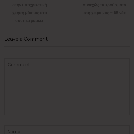
post:
post:
στην υποχρεωτική
συνεχώς τα κρούσματα
χρήση μάσκας στα
στη χώρα μας – 65 νέα
σούπερ μάρκετ
Leave a Comment