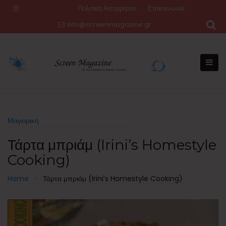
Skip
Πολιτική Απορρήτου
Επικοινωνία
to
info@screenmagazine.gr
content
Μαγειρική
Τάρτα μπριάμ (Irini’s Homestyle
Cooking)
Home
Τάρτα μπριάμ (Irini’s Homestyle Cooking)