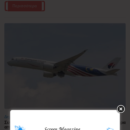
Περισσότερα
Δημοφιλή
Συνελήφθη πιλότος αεροπορικής εταιρείας με περισσότερα
από 70.000 χάπια ecstasy στην Ινδονησία