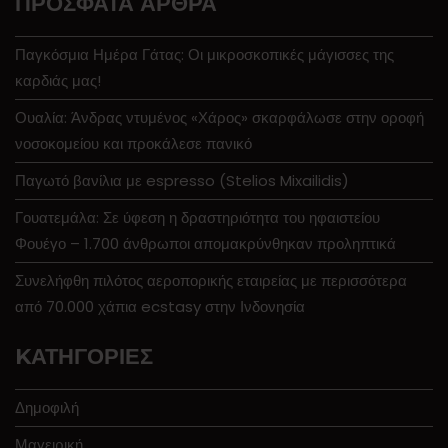
ΠΡΌΣΦΑΤΑ ΆΡΘΡΑ
Παγκόσμια Ημέρα Γάτας: Οι μικροσκοπικές μάγισσες της
καρδιάς μας!
Ουαλία: Άνδρας ντυμένος «Χάρος» σκαρφάλωσε στην οροφή
νοσοκομείου και προκάλεσε πανικό
Παγωτό βανίλια με espresso (Stelios Mixailidis)
Γουατεμάλα: Σε ύφεση η δραστηριότητα του ηφαιστείου
Φουέγο – 1.700 άνθρωποι απομακρύνθηκαν προληπτικά
Συνελήφθη πιλότος αεροπορικής εταιρείας με περισσότερα
από 70.000 χάπια ecstasy στην Ινδονησία
KΑΤΗΓΟΡΊΕΣ
Δημοφιλή
Μαγειρική