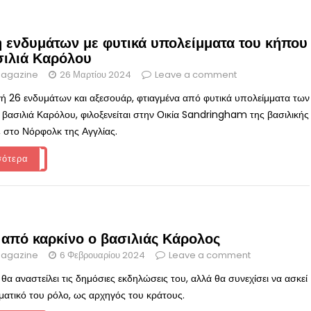
 ενδυμάτων με φυτικά υπολείμματα του κήπου
σιλιά Καρόλου
agazine
26 Μαρτίου 2024
Leave a comment
ή 26 ενδυμάτων και αξεσουάρ, φτιαγμένα από φυτικά υπολείμματα των
βασιλιά Καρόλου, φιλοξενείται στην Οικία Sandringham της βασιλικής
, στο Νόρφολκ της Αγγλίας.
σότερα
 από καρκίνο ο βασιλιάς Κάρολος
agazine
6 Φεβρουαρίου 2024
Leave a comment
α αναστείλει τις δημόσιες εκδηλώσεις του, αλλά θα συνεχίσει να ασκεί
ματικό του ρόλο, ως αρχηγός του κράτους.