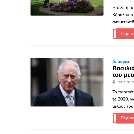
Η τελετή α
Κάρολου πρ
αντιμετωπί
Περισ
Δημοφιλή
Βασιλι
του μετ
screenm
Το πορτρέτ
το 2020, γ
μέλους το
Περισ