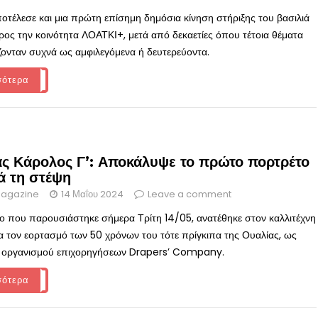
ποτέλεσε και μια πρώτη επίσημη δημόσια κίνηση στήριξης του βασιλιά
ος την κοινότητα ΛΟΑΤΚΙ+, μετά από δεκαετίες όπου τέτοια θέματα
ζονταν συχνά ως αμφιλεγόμενα ή δευτερεύοντα.
σότερα
άς Κάρολος Γ’: Αποκάλυψε το πρώτο πορτρέτο
ά τη στέψη
agazine
14 Μαΐου 2024
Leave a comment
ο που παρουσιάστηκε σήμερα Τρίτη 14/05, ανατέθηκε στον καλλιτέχνη
ια τον εορτασμό των 50 χρόνων του τότε πρίγκιπα της Ουαλίας, ως
υ οργανισμού επιχορηγήσεων Drapers’ Company.
σότερα