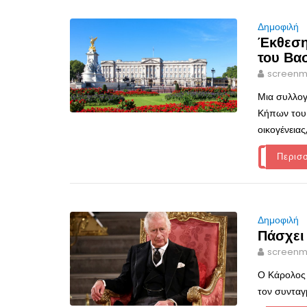
Δημοφιλή
Έκθεση
του Βα
screenm
Μια συλλογ
Κήπων του 
οικογένειας
Περισ
Δημοφιλή
Πάσχει
screenm
Ο Κάρολος θ
τον συνταγ