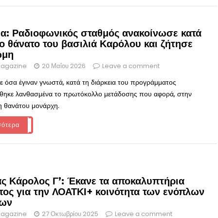
ία: Ραδιοφωνικός σταθμός ανακοίνωσε κατά
ο θάνατο του βασιλιά Καρόλου και ζήτησε
ώμη
agazine
20 Μαΐου 2026
Leave a comment
 όσα έγιναν γνωστά, κατά τη διάρκεια του προγράμματος
θηκε λανθασμένα το πρωτόκολλο μετάδοσης που αφορά, στην
 θανάτου μονάρχη.
σότερα
άς Κάρολος Γ’: Έκανε τα αποκαλυπτήρια
τος για την ΛΟΑΤΚΙ+ κοινότητα των ενόπλων
εων
agazine
27 Οκτωβρίου 2025
Leave a comment