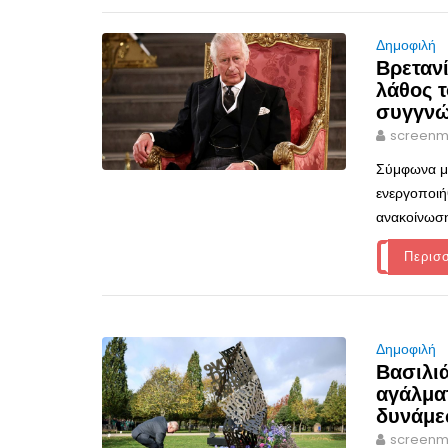
Δημοφιλή
Βρεταν
λάθος τ
συγγν
screenm
Σύμφωνα με
ενεργοποιή
ανακοίνωση
Περισ
Δημοφιλή
Βασιλι
αγάλμα
δυνάμ
screenm