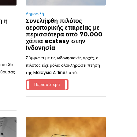
Δημοφιλή
η η
Συνελήφθη πιλότος
αεροπορικής εταιρείας με
περισσότερα από 70.000
χάπια ecstasy στην
Ινδονησία
Σύμφωνα με τις ινδονησιακές αρχές, ο
ίπου 35
πιλότος είχε μόλις ολοκληρώσει πτήση
τεύουσας
της Malaysia Airlines από...
Περισσότερα