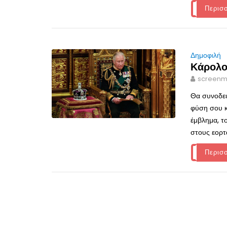
Περισ
Δημοφιλή
Κάρολο
screenm
Θα συνοδεύ
φύση σου κ
έμβλημα, τ
στους εορτ
Περισ