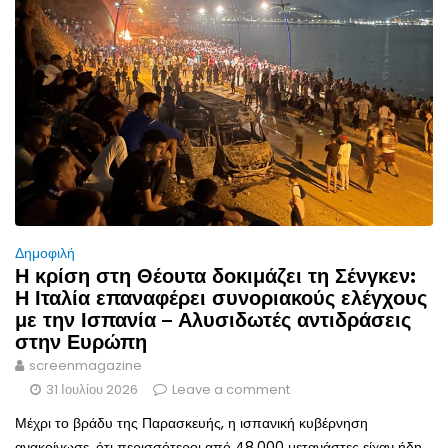
Δημοφιλή
Η κρίση στη Θέουτα δοκιμάζει τη Σένγκεν:
Η Ιταλία επαναφέρει συνοριακούς ελέγχους
με την Ισπανία – Αλυσιδωτές αντιδράσεις
στην Ευρώπη
screenmagazine
31 Ιουλίου 2026
Leave a comment
Μέχρι το βράδυ της Παρασκευής, η ισπανική κυβέρνηση
ανακοίνωσε, ότι περισσότεροι από 48.000 μετανάστες είχαν ήδη