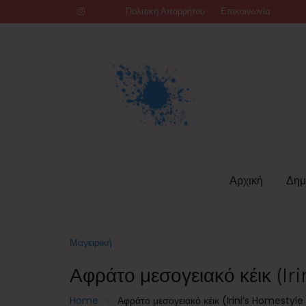
Skip
Πολιτική Απορρήτου
Επικοινωνία
to
content
Αρχική
Δημ
Μαγειρική
Αφράτο μεσογειακό κέικ (I
Home
Αφράτο μεσογειακό κέικ (Irini’s Homestyl