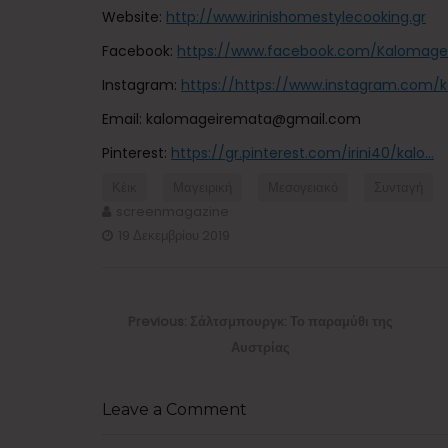
Website:
http://www.irinishomestylecooking.gr
Facebook:
https://www.facebook.com/Kalomage
Instagram:
https://https://www.instagram.com/k
Email: kalomageiremata@gmail.com
Pinterest:
https://gr.pinterest.com/irini40/kalo…
Κέικ
Μαγειρική
Μεσογειακό
Συνταγή
screenmagazine
19 Δεκεμβρίου 2019
Πλοήγηση
άρθρων
Previous
Previous:
Σάλτσμπουργκ: Το παραμύθι της
post:
Αυστρίας
Leave a Comment