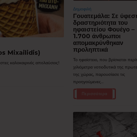
Δημοφιλή
Γουατεμάλα: Σε ύφεσ
δραστηριότητα του
ηφαιστείου Φουέγο –
1.700 άνθρωποι
απομακρύνθηκαν
προληπτικά
s Mixailidis)
Το ηφαίστειο, που βρίσκεται περ
στες καλοκαιρινές απολαύσεις!
χιλιόμετρα νοτιοδυτικά της πρω
της χώρας, παρουσίασε τις
προηγούμενες...
Περισσότερα