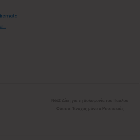
iremata
al…
Next
Next:
Δίκη για τη δολοφονία του Παύλου
post:
Φύσσα: Ένοχος μόνο ο Ρουπακιάς