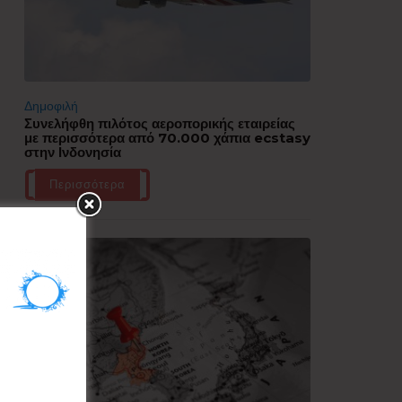
Δημοφιλή
Συνελήφθη πιλότος αεροπορικής εταιρείας
με περισσότερα από 70.000 χάπια ecstasy
στην Ινδονησία
Περισσότερα