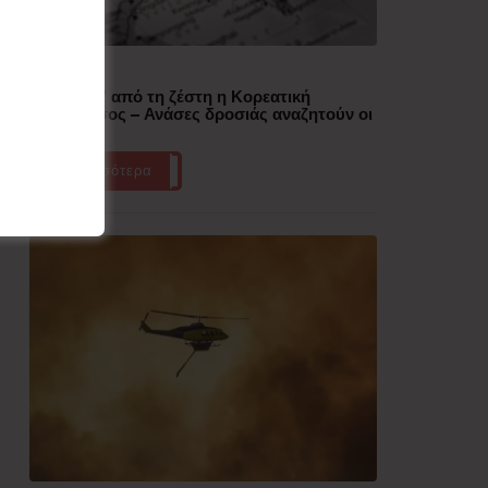
Δημοφιλή
“Έλιωσε” από τη ζέστη η Κορεατική
Χερσόνησος – Ανάσες δροσιάς αναζητούν οι
πολίτες
Περισσότερα