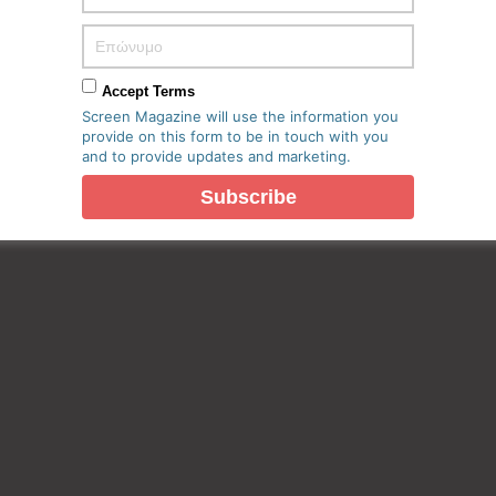
Accept Terms
Screen Magazine will use the information you
provide on this form to be in touch with you
and to provide updates and marketing.