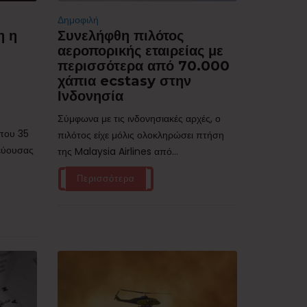
Δημοφιλή
η η
Συνελήφθη πιλότος
αεροπορικής εταιρείας με
περισσότερα από 70.000
χάπια ecstasy στην
Ινδονησία
Σύμφωνα με τις ινδονησιακές αρχές, ο
ίπου 35
πιλότος είχε μόλις ολοκληρώσει πτήση
τεύουσας
της Malaysia Airlines από...
Περισσότερα