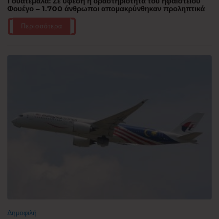
Γουατεμάλα: Σε ύφεση η δραστηριότητα του ηφαιστείου
Φουέγο – 1.700 άνθρωποι απομακρύνθηκαν προληπτικά
Περισσότερα
Δημοφιλή