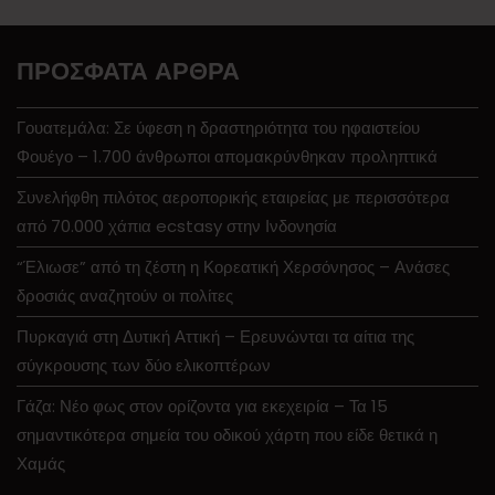
ΠΡΌΣΦΑΤΑ ΆΡΘΡΑ
Γουατεμάλα: Σε ύφεση η δραστηριότητα του ηφαιστείου
Φουέγο – 1.700 άνθρωποι απομακρύνθηκαν προληπτικά
Συνελήφθη πιλότος αεροπορικής εταιρείας με περισσότερα
από 70.000 χάπια ecstasy στην Ινδονησία
“Έλιωσε” από τη ζέστη η Κορεατική Χερσόνησος – Ανάσες
δροσιάς αναζητούν οι πολίτες
Πυρκαγιά στη Δυτική Αττική – Ερευνώνται τα αίτια της
σύγκρουσης των δύο ελικοπτέρων
Γάζα: Νέο φως στον ορίζοντα για εκεχειρία – Τα 15
σημαντικότερα σημεία του οδικού χάρτη που είδε θετικά η
Χαμάς