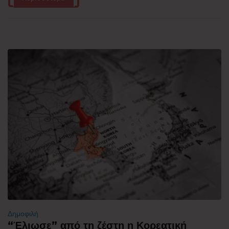
Δημοφιλή
“Έλιωσε” από τη ζέστη η Κορεατική