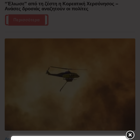
“Έλιωσε” από τη ζέστη η Κορεατική Χερσόνησος –
Ανάσες δροσιάς αναζητούν οι πολίτες
Περισσότερα
Δημοφιλή