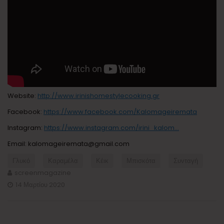
Website:
http://www.irinishomestylecooking.gr
Facebook:
https://www.facebook.com/Kalomageiremata
Instagram:
https://www.instagram.com/irini_kalom…
Email: kalomageiremata@gmail.com
Γλυκό
Καραμέλα
Κέικ
Μπισκότα
Συνταγή
screenmagazine
14 Μαρτίου 2020
Πλοήγηση