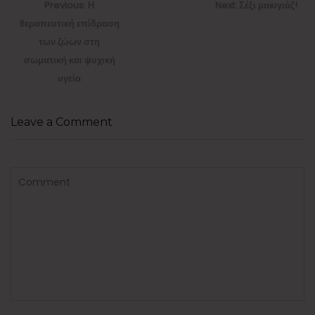
άρθρων
Previous
Next
Previous:
Η
Next:
Σέξι μακιγιάζ!
post:
post:
θεραπευτική επίδραση
των ζώων στη
σωματική και ψυχική
υγεία
Leave a Comment