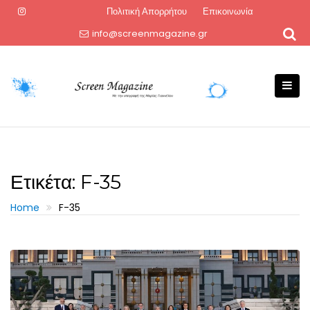
Skip
Πολιτική Απορρήτου
Επικοινωνία
to
info@screenmagazine.gr
content
Ετικέτα:
F-35
Home
F-35