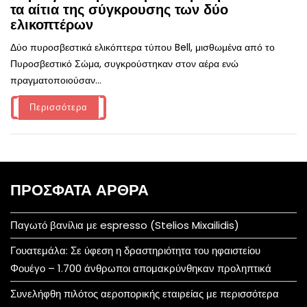
τα αίτια της σύγκρουσης των δύο
ελικοπτέρων
Δύο πυροσβεστικά ελικόπτερα τύπου Bell, μισθωμένα από το
Πυροσβεστικό Σώμα, συγκρούστηκαν στον αέρα ενώ
πραγματοποιούσαν...
Περισσότερα
ΠΡΌΣΦΑΤΑ ΆΡΘΡΑ
Παγωτό βανίλια με espresso (Stelios Mixailidis)
Γουατεμάλα: Σε ύφεση η δραστηριότητα του ηφαιστείου
Φουέγο – 1.700 άνθρωποι απομακρύνθηκαν προληπτικά
Συνελήφθη πιλότος αεροπορικής εταιρείας με περισσότερα