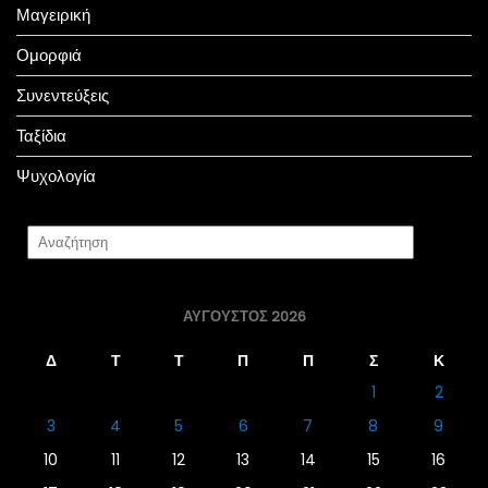
Μαγειρική
Ομορφιά
Συνεντεύξεις
Ταξίδια
Ψυχολογία
ΑΎΓΟΥΣΤΟΣ 2026
Δ
Τ
Τ
Π
Π
Σ
Κ
1
2
3
4
5
6
7
8
9
10
11
12
13
14
15
16