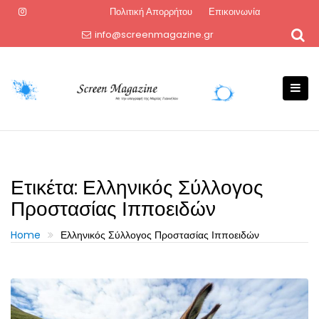
Skip
Πολιτική Απορρήτου
Επικοινωνία
to
info@screenmagazine.gr
content
Ετικέτα:
Ελληνικός Σύλλογος
Προστασίας Ιπποειδών
Home
Ελληνικός Σύλλογος Προστασίας Ιπποειδών