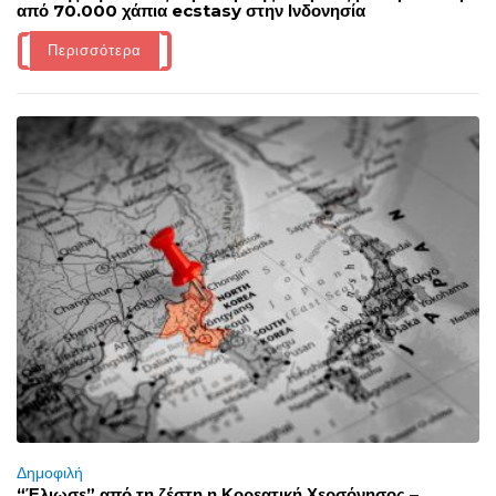
από 70.000 χάπια ecstasy στην Ινδονησία
Περισσότερα
Δημοφιλή
“Έλιωσε” από τη ζέστη η Κορεατική Χερσόνησος –