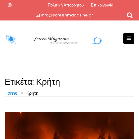
Skip
Πολιτική Απορρήτου
Επικοινωνία
to
info@screenmagazine.gr
content
Ετικέτα:
Κρήτη
Home
Κρήτη