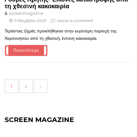
τη χθεσινή κακοκαιρία
screenmagazine
11 Νοεμβρίου 2020
Leave a comment
Τεράστιες ζημιές προκλήθηκαν στην ευρύτερη περιοχή της
Χερσονήσου από τη χθεσινή, έντονη κακοκαιρία.
Περισσότερα
Σελιδοποίηση
άρθρων
Page
Page
1
2
»
SCREEN MAGAZINE