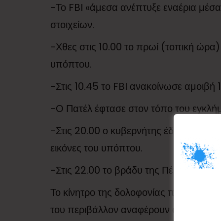
-Το FBI «άμεσα ανέπτυξε εναέρια μέσα
στοιχείων.
-Χθες στις 10.00 το πρωί (τοπική ώρα
υπόπτου.
-Στις 10.45 το FBI ανακοίνωσε αμοιβή 
-Ο Πατέλ έφτασε στον τόπο του εγκλήμα
-Στις 20.00 ο κυβερνήτης έδωσε συνέν
εικόνες του υπόπτου.
-Στις 22.00 το βράδυ της Πέμπτης ο ύ
Το κίνητρο της δολοφονίας παραμένει 
του περιβάλλον αναφέρουν ότι τον τελευ