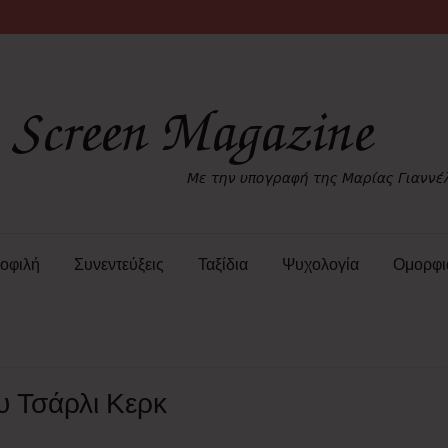
οφιλή
Συνεντεύξεις
Ταξίδια
Ψυχολογία
Ομορφι
υ Τσάρλι Κερκ