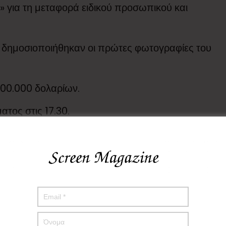
» για τη μεταφορά ειδικού προσωπικού και
) δημοσιοποιήθηκαν οι πρώτες φωτογραφίες του
100.000 δολαρίων.
τος στις 17.30.
τευξη Τύπου, όπου παρουσιάστηκαν βίντεο και
ποπτος τέθηκε υπό κράτηση.
ασαφές. Ορισμένες μαρτυρίες από το οικογενειακό
ταίο καιρό είχε γίνει πιο πολιτικοποιημένος και