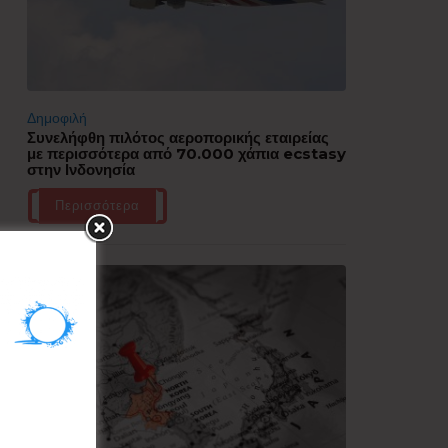
Δημοφιλή
Συνελήφθη πιλότος αεροπορικής εταιρείας
με περισσότερα από 70.000 χάπια ecstasy
στην Ινδονησία
Περισσότερα