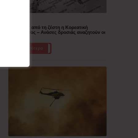
Δημοφιλή
“Έλιωσε” από τη ζέστη η Κορεατική
Χερσόνησος – Ανάσες δροσιάς αναζητούν οι
πολίτες
Περισσότερα