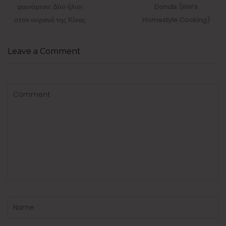
post:
post:
φαινόμενο: Δύο ήλιοι
Donuts (Irini’s
στον ουρανό της Κίνας
Homestyle Cooking)
Leave a Comment