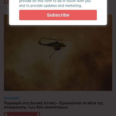
provide on this form to be in touch with you
and to provide updates and marketing.
Δημοφιλή
Πυρκαγιά στη Δυτική Αττική – Ερευνώνται τα αίτια της
σύγκρουσης των δύο ελικοπτέρων