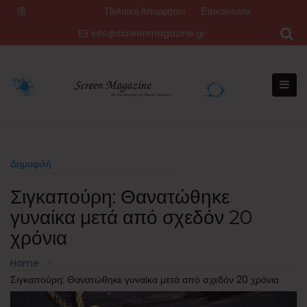
Skip
Πολιτική Απορρήτου
Επικοινωνία
to
info@screenmagazine.gr
content
Δημοφιλή
Σιγκαπούρη: Θανατώθηκε
γυναίκα μετά από σχεδόν 20
χρόνια
Home
Σιγκαπούρη: Θανατώθηκε γυναίκα μετά από σχεδόν 20 χρόνια