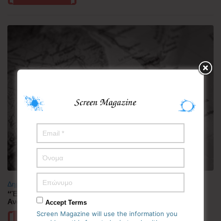
Δημοφιλή
“Έλιωσε” από τη ζέστη η Κορεατική Χερσόνησος –
Ανάσες δροσιάς αναζητούν οι πολίτες
Accept Terms
Screen Magazine will use the information you
Περισσότερα