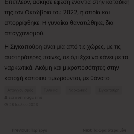
Επιπλέον, άσκησε έφεση ενάντια στην καταδίκη
της τον Οκτώβριο του 2022, η οποία και
απορρίφθηκε. Η γυναίκα θανατώθηκε, δια
απαγχονισμού.
Η Σιγκαπούρη είναι μία από τις χώρες, με τις
αυστηρότερες ποινές, σε ό,τι έχει να κάνει με τα
ναρκωτικά. Ακόμη και μικροποσότητες στην
κατοχή κάποιου τιμωρούνται, με θάνατο.
Απαγχονισμός
Γυναίκα
Ναρκωτικά
Σιγκαπούρη
screenmagazine
28 Ιουλίου 2023
Πλοήγηση
άρθρων
Previous
Next
Previous:
Περίεργο
Next:
Τα ωραιότερα μίνι