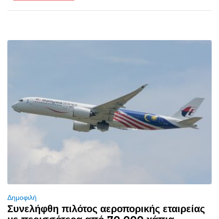
Δημοφιλή
Συνελήφθη πιλότος αεροπορικής εταιρείας