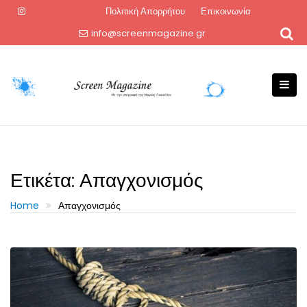
Skip
Πολιτική Απορρήτου
Επικοινωνία
to
info@screenmagazine.gr
content
Ετικέτα:
Απαγχονισμός
Home
Απαγχονισμός