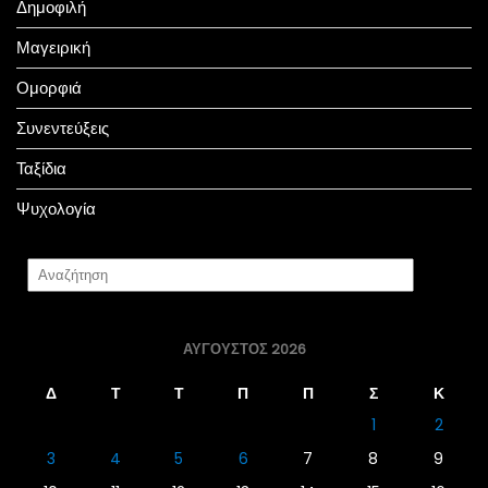
Δημοφιλή
Μαγειρική
Ομορφιά
Συνεντεύξεις
Ταξίδια
Ψυχολογία
ΑΎΓΟΥΣΤΟΣ 2026
Δ
Τ
Τ
Π
Π
Σ
Κ
1
2
3
4
5
6
7
8
9