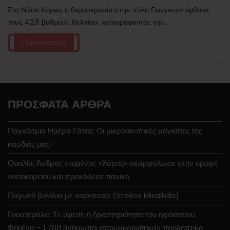
Στη Νότια Κορέα, η θερμοκρασία στην πόλη Γιανγκσάν έφθασε
τους 42,5 βαθμούς Κελσίου, καταγράφοντας την...
Περισσότερα
ΠΡΌΣΦΑΤΑ ΆΡΘΡΑ
Παγκόσμια Ημέρα Γάτας: Οι μικροσκοπικές μάγισσες της
καρδιάς μας!
Ουαλία: Άνδρας ντυμένος «Χάρος» σκαρφάλωσε στην οροφή
νοσοκομείου και προκάλεσε πανικό
Παγωτό βανίλια με espresso (Stelios Mixailidis)
Γουατεμάλα: Σε ύφεση η δραστηριότητα του ηφαιστείου
Φουέγο – 1.700 άνθρωποι απομακρύνθηκαν προληπτικά