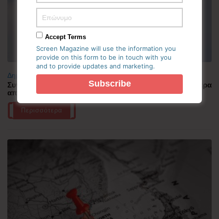
Accept Terms
Screen Magazine will use the information you
provide on this form to be in touch with you
and to provide updates and marketing.
Δημοφιλή
Συνελήφθη πιλότος αεροπορικής εταιρείας με περισσότερα
από 70.000 χάπια ecstasy στην Ινδονησία
Περισσότερα