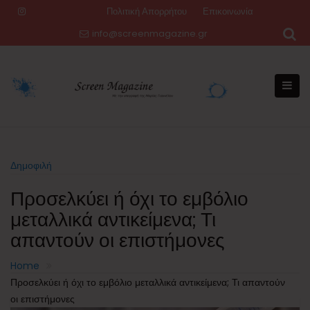
Skip
Πολιτική Απορρήτου
Επικοινωνία
to
info@screenmagazine.gr
content
Δημοφιλή
Προσελκύει ή όχι το εμβόλιο
μεταλλικά αντικείμενα; Τι
απαντούν οι επιστήμονες
Home
Προσελκύει ή όχι το εμβόλιο μεταλλικά αντικείμενα; Τι απαντούν
οι επιστήμονες