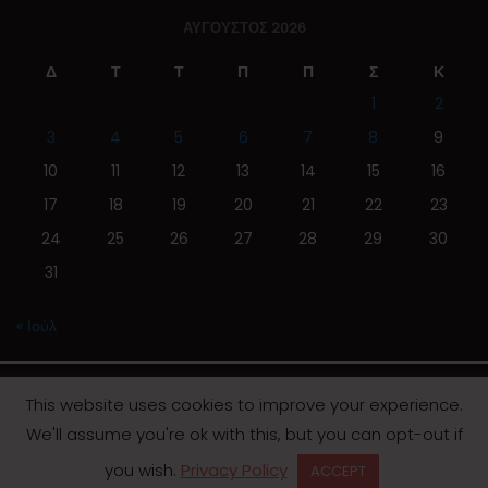
ΑΎΓΟΥΣΤΟΣ 2026
Δ
Τ
Τ
Π
Π
Σ
Κ
1
2
3
4
5
6
7
8
9
10
11
12
13
14
15
16
17
18
19
20
21
22
23
24
25
26
27
28
29
30
31
« Ιούλ
This website uses cookies to improve your experience.
We'll assume you're ok with this, but you can opt-out if
© 2019 | Screen Magazine - Ηλεκτρονική εφημερίδα
you wish.
Privacy Policy
ACCEPT