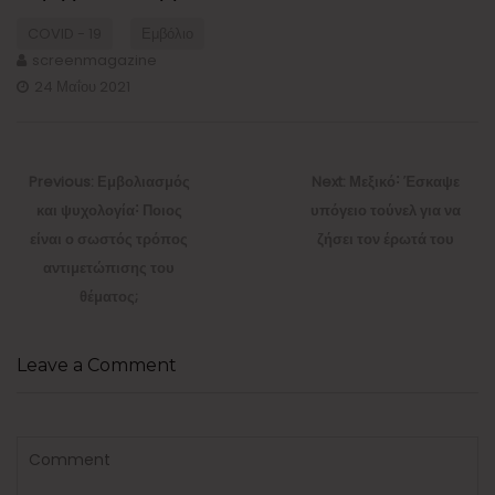
COVID - 19
Εμβόλιο
screenmagazine
24 Μαΐου 2021
Πλοήγηση
άρθρων
Previous
Next
Previous:
Εμβολιασμός
Next:
Μεξικό˸ Έσκαψε
post:
post:
και ψυχολογία˸ Ποιος
υπόγειο τούνελ για να
είναι ο σωστός τρόπος
ζήσει τον έρωτά του
αντιμετώπισης του
θέματος;
Leave a Comment