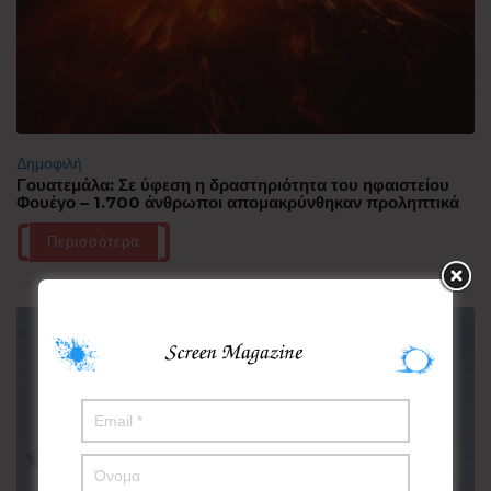
Δημοφιλή
Γουατεμάλα: Σε ύφεση η δραστηριότητα του ηφαιστείου
Φουέγο – 1.700 άνθρωποι απομακρύνθηκαν προληπτικά
Περισσότερα