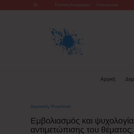
Skip
Πολιτική Απορρήτου
Επικοινωνία
to
content
Αρχική
Δημ
Δημοφιλή
,
Ψυχολογία
Εμβολιασμός και ψυχολογία
αντιμετώπισης του θέματος;