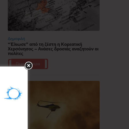
Δημοφιλή
“Έλιωσε” από τη ζέστη η Κορεατική
Χερσόνησος – Ανάσες δροσιάς αναζητούν οι
πολίτες
Περισσότερα