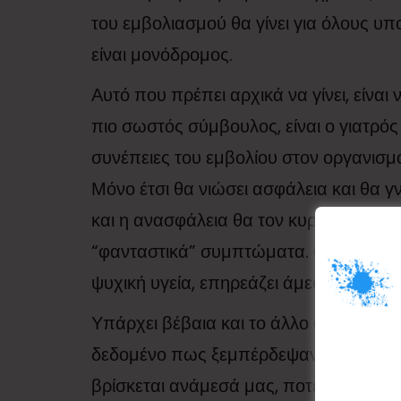
του εμβολιασμού θα γίνει για όλους υπ
είναι μονόδρομος.
Αυτό που πρέπει αρχικά να γίνει, είναι ν
πιο σωστός σύμβουλος, είναι ο γιατρός 
συνέπειες του εμβολίου στον οργανισμ
Μόνο έτσι θα νιώσει ασφάλεια και θα γν
και η ανασφάλεια θα τον κυριεύσουν κ
“φανταστικά” συμπτώματα. Ο λεγόμενο
ψυχική υγεία, επηρεάζει άμεσα και τη 
Υπάρχει βέβαια και το άλλο άκρο. Όσω
δεδομένο πως ξεμπέρδεψαν. Δεν είναι 
βρίσκεται ανάμεσά μας, ποτέ σχεδόν ο 