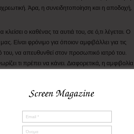
οχρεωτική. Άρα, η συνειδητοποίηση και η αποδοχή,
α κλείσει ο καθένας τα αυτιά του, σε ό,τι λέγεται. Ο
μας. Είναι φρόνιμο για όποιον αμφιβάλλει για τις
ό του, να απευθυνθεί στον προσωπικό ιατρό του.
ωρίζει τι πρέπει να κάνει. Διαφορετικά, η αμφιβολία
αι αυτό θα του προκαλέσει ενδεχομένως και
ς, κατά φαντασίαν ασθενής. Καλώς ή κακώς η
σωματική.
ν η ψυχολογία είναι στα ύψη και θεωρούν
ούτε έτσι όμως. Πέρα από το ότι η πανδημία
εμβολιασμός και ειδικά ο συγκεκριμένος, δεν