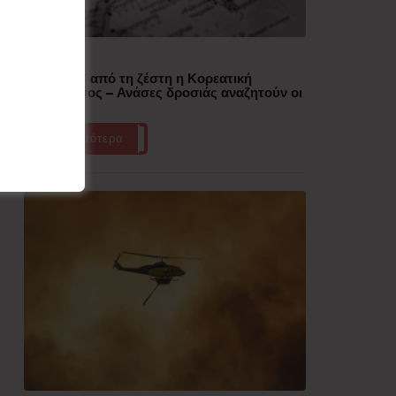
Δημοφιλή
“Έλιωσε” από τη ζέστη η Κορεατική
Χερσόνησος – Ανάσες δροσιάς αναζητούν οι
πολίτες
Περισσότερα