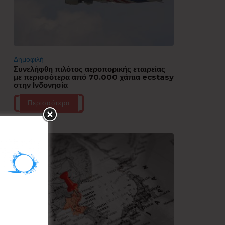
Δημοφιλή
Συνελήφθη πιλότος αεροπορικής εταιρείας
με περισσότερα από 70.000 χάπια ecstasy
στην Ινδονησία
Περισσότερα