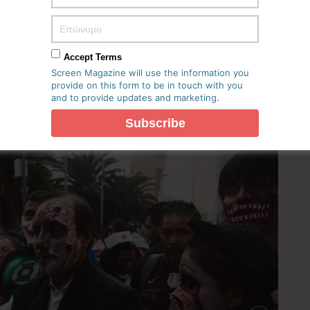
Accept Terms
Screen Magazine will use the information you
provide on this form to be in touch with you
and to provide updates and marketing.