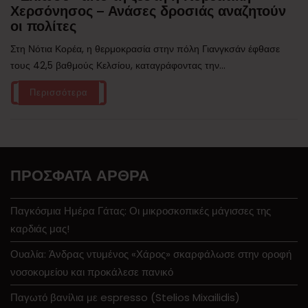
Χερσόνησος – Ανάσες δροσιάς αναζητούν
οι πολίτες
Στη Νότια Κορέα, η θερμοκρασία στην πόλη Γιανγκσάν έφθασε
τους 42,5 βαθμούς Κελσίου, καταγράφοντας την...
Περισσότερα
ΠΡΌΣΦΑΤΑ ΆΡΘΡΑ
Παγκόσμια Ημέρα Γάτας: Οι μικροσκοπικές μάγισσες της
καρδιάς μας!
Ουαλία: Άνδρας ντυμένος «Χάρος» σκαρφάλωσε στην οροφή
νοσοκομείου και προκάλεσε πανικό
Παγωτό βανίλια με espresso (Stelios Mixailidis)