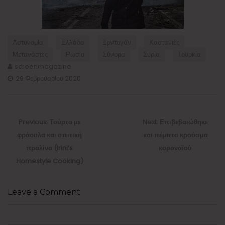
Αστυνομία
Ελλάδα
Ερντογάν
Καστανιές
Μετανάστες
Ρωσία
Σύνορα
Συρία
Τουρκία
screenmagazine
29 Φεβρουαρίου 2020
Πλοήγηση
άρθρων
Previous
Next
Previous:
Τούρτα με
Next:
Επιβεβαιώθηκε
post:
post:
φράουλα και σπιτική
και πέμπτο κρούσμα
πραλίνα (Irini’s
κοροναϊού
Homestyle Cooking)
Leave a Comment