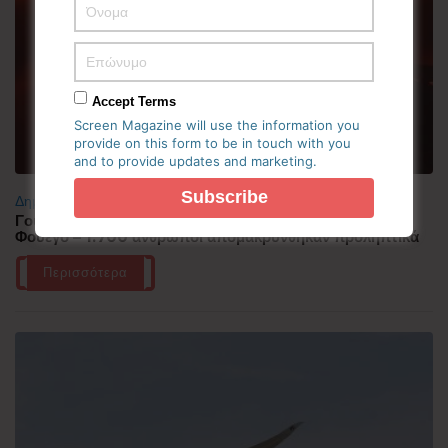
Accept Terms
Screen Magazine will use the information you
provide on this form to be in touch with you
and to provide updates and marketing.
Δημοφιλή
Γουατεμάλα: Σε ύφεση η δραστηριότητα του ηφαιστείου
Φουέγο – 1.700 άνθρωποι απομακρύνθηκαν προληπτικά
Περισσότερα