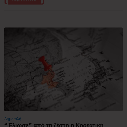
Δημοφιλή
“Έλιωσε” από τη ζέστη η Κορεατική