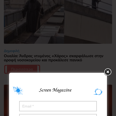
Δημοφιλή
Ουαλία: Άνδρας ντυμένος «Χάρος» σκαρφάλωσε στην
οροφή νοσοκομείου και προκάλεσε πανικό
Περισσότερα