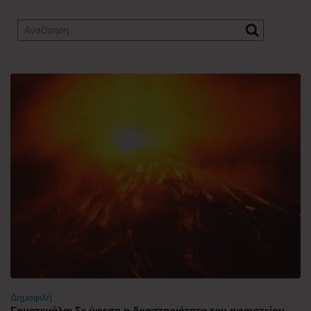
Δημοφιλή
Γουατεμάλα: Σε ύφεση η δραστηριότητα του ηφαιστείου