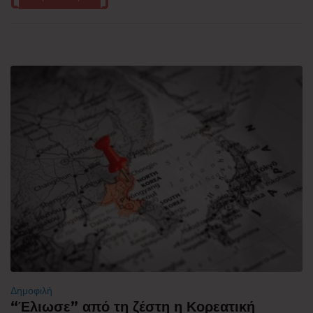
Δημοφιλή
“Έλιωσε” από τη ζέστη η Κορεατική