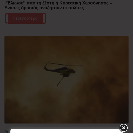
“Έλιωσε” από τη ζέστη η Κορεατική Χερσόνησος –
Ανάσες δροσιάς αναζητούν οι πολίτες
Περισσότερα
Δημοφιλή