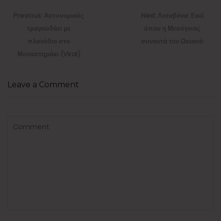
Πλοήγηση
άρθρων
Previous
Next
Previous:
Αστυνομικός
Next:
Λισαβόνα: Εκεί
post:
post:
τραγουδάει με
όπου η Μεσόγειος
πλανόδιο στο
συναντά τον Ωκεανό
Μοναστηράκι (Viral)
Leave a Comment