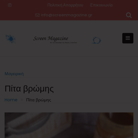
Skip
Πολιτική Απορρήτου
Επικοινωνία
to
info@screenmagazine.gr
content
Μαγειρική
Πίτα βρώμης
Home
Πίτα βρώμης