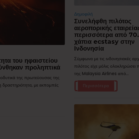
Δημοφιλή
Συνελήφθη πιλότος
αεροπορικής εταιρεία
περισσότερα από 70
χάπια ecstasy στην
Ινδονησία
Σύμφωνα με τις ινδονησιακές αρχ
ητα του ηφαιστείου
πιλότος είχε μόλις ολοκληρώσει
ύνθηκαν προληπτικά
της Malaysia Airlines από...
τιοδυτικά της πρωτεύουσας της
η δραστηριότητα, με εκπομπές
Περισσότερα