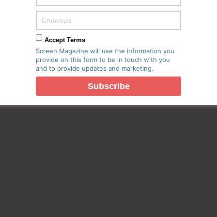
Accept Terms
Screen Magazine will use the information you
provide on this form to be in touch with you
and to provide updates and marketing.