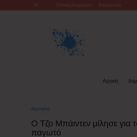
Skip
Πολιτική Απορρήτου
Επικοινωνία
to
content
Αρχική
Δημ
Δημοφιλή
Ο Τζο Μπάιντεν μίλησε για
παγωτό