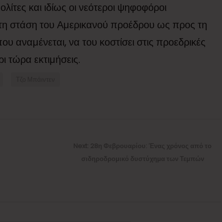
πολίτες και ιδίως οι νεότεροι ψηφοφόροι
 τη στάση του Αμερικανού προέδρου ως προς τη
υ αναμένεται, να του κοστίσει στις προεδρικές
ι τώρα εκτιμήσεις.
Τζο Μπάιντεν
Next
Next:
28η Φεβρουαρίου: Ένας χρόνος από το
post:
σιδηροδρομικό δυστύχημα των Τεμπών