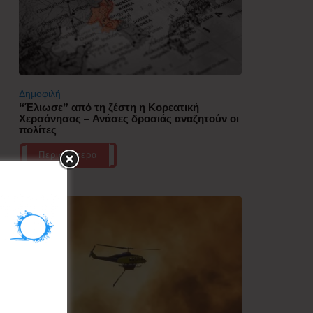
Δημοφιλή
“Έλιωσε” από τη ζέστη η Κορεατική
Χερσόνησος – Ανάσες δροσιάς αναζητούν οι
πολίτες
Περισσότερα