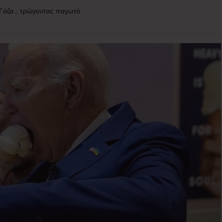
η Γάζα… τρώγοντας παγωτό