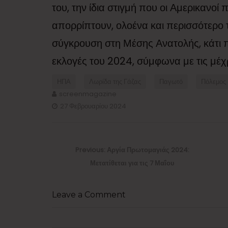
του, την ίδια στιγμή που οι Αμερικανοί 
απορρίπτουν, ολοένα και περισσότερο
σύγκρουση στη Μέσης Ανατολής, κάτι πο
εκλογές του 2024, σύμφωνα με τις μέχρ
ΗΠΑ
Λωρίδα της Γάζας
Παγωτό
Πόλεμος
screenmagazine
27 Φεβρουαρίου 2024
Πλοήγηση
άρθρων
Previous
Previous:
Αργία Πρωτομαγιάς 2024:
post:
Μετατίθεται για τις 7 Μαΐου
Leave a Comment